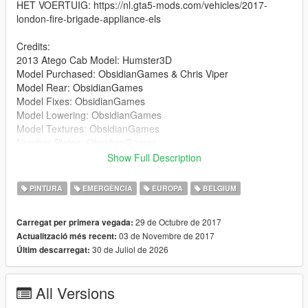
HET VOERTUIG: https://nl.gta5-mods.com/vehicles/2017-
london-fire-brigade-appliance-els
Credits:
2013 Atego Cab Model: Humster3D
Model Purchased: ObsidianGames & Chris Viper
Model Rear: ObsidianGames
Model Fixes: ObsidianGames
Model Lowering: ObsidianGames
Model Textures: ObsidianGames
Number Plates: ObsidianGames
Ladders & Extras: ObsidianGames
Show Full Description
Woodway Whelen Freedom: ObsidianGames
Woodway Whelen M4 Lighthead: ObsidianGames
PINTURA
EMERGÈNCIA
EUROPA
BELGIUM
Labcraft SI6 'SCENELITE': ObsidianGames
Labcraft SI8 'SCENELITE': ObsidianGames
29 de Octubre de 2017
Carregat per primera vegada:
Skins:MATTI2990
03 de Novembre de 2017
Actualització més recent:
Handling Line: Chris Viper
30 de Juliol de 2026
Últim descarregat:
All Versions