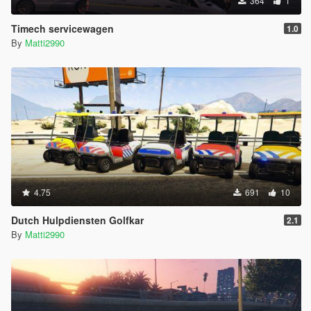
364
1
Timech servicewagen
1.0
By
Matti2990
4.75
691
10
Dutch Hulpdiensten Golfkar
2.1
By
Matti2990