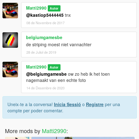
Matti2990
Autor
@kastiop5444445
tnx
08 de Novembre de 2017
belgiumgamesbe
de striping moest niet vannachter
28 de Juliol de 2019
Matti2990
Autor
@belgiumgamesbe
ow zo heb ik het toen
nagemaakt van een echte foto
14 de Desembre de 2020
Uneix-te a la conversa!
Inicia Sessió
o
Registre
per una
compte per poder comentar.
More mods by
Matti2990
: