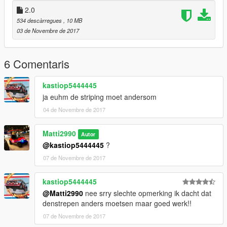
2.0
534 descàrregues
, 10 MB
03 de Novembre de 2017
6 Comentaris
kastiop5444445
ja euhm de striping moet andersom
04 de Novembre de 2017
Matti2990
Autor
@kastiop5444445
?
07 de Novembre de 2017
kastiop5444445
@Matti2990
nee srry slechte opmerking ik dacht dat
denstrepen anders moetsen maar goed werk!!
07 de Novembre de 2017