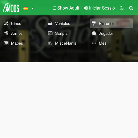
Show Adult
Iniciar Sessió
Eines
Vehicles
Pintures
Armes
Scripts
Jugador
Mapes
Miscel·lanis
Més