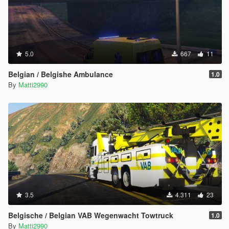
5.0
667
11
Belgian / Belgishe Ambulance
1.0
By
Matti2990
3.5
4.311
23
Belgische / Belgian VAB Wegenwacht Towtruck
1.0
By
Matti2990