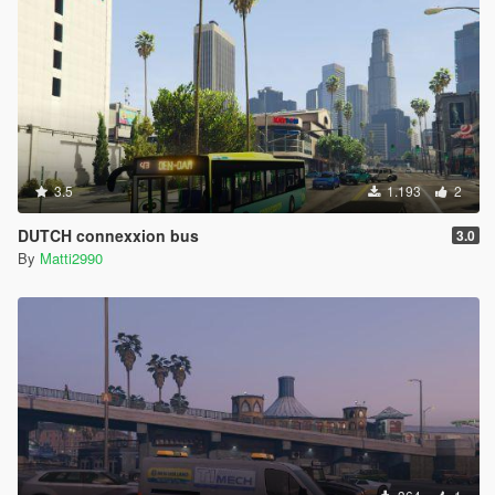
3.5
1.193
2
DUTCH connexxion bus
3.0
By
Matti2990