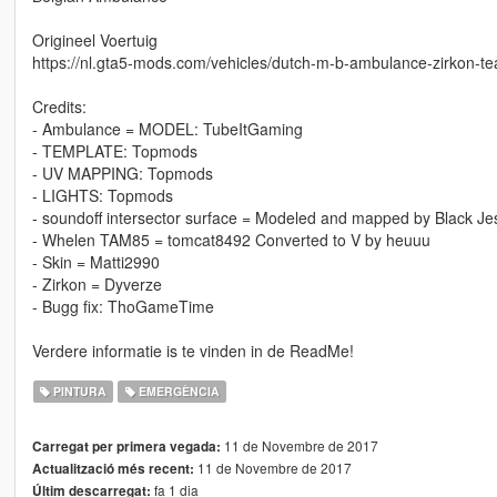
Origineel Voertuig
https://nl.gta5-mods.com/vehicles/dutch-m-b-ambulance-zirkon-t
Credits:
- Ambulance = MODEL: TubeItGaming
- TEMPLATE: Topmods
- UV MAPPING: Topmods
- LIGHTS: Topmods
- soundoff intersector surface = Modeled and mapped by Black Je
- Whelen TAM85 = tomcat8492 Converted to V by heuuu
- Skin = Matti2990
- Zirkon = Dyverze
- Bugg fix: ThoGameTime
Verdere informatie is te vinden in de ReadMe!
PINTURA
EMERGÈNCIA
11 de Novembre de 2017
Carregat per primera vegada:
11 de Novembre de 2017
Actualització més recent:
fa 1 dia
Últim descarregat: