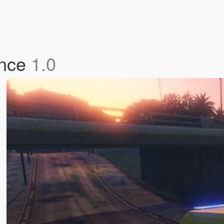
ance
1.0