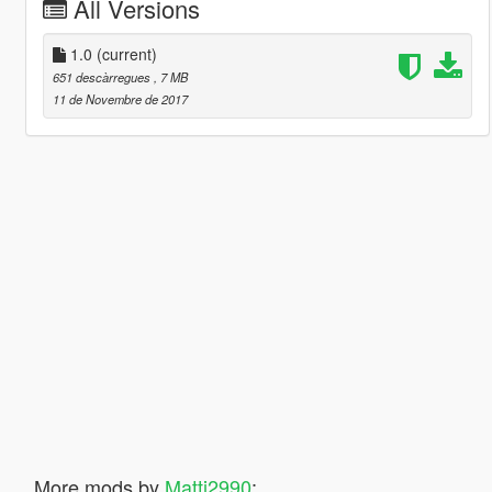
All Versions
1.0
(current)
651 descàrregues
, 7 MB
11 de Novembre de 2017
More mods by
Matti2990
: