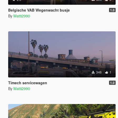
Belgische VAB Wegenwacht busje
1.0
By
Matti2990
346
1
Timech servicewagen
1.0
By
Matti2990