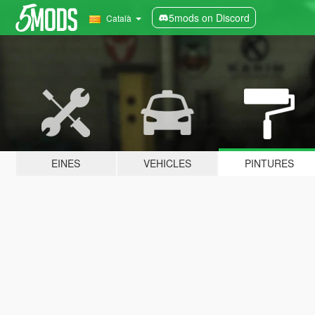
5mods on Discord
Català
EINES
VEHICLES
PINTURES