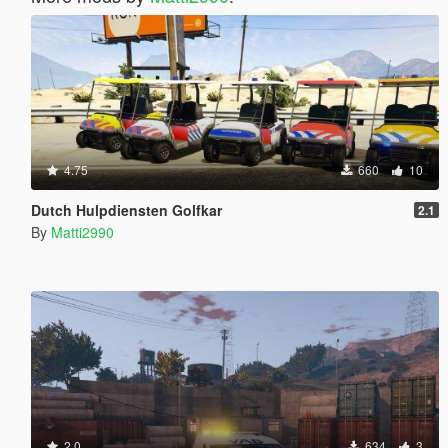
4.75
660
10
Dutch Hulpdiensten Golfkar
2.1
By
Matti2990
2.0
634
3