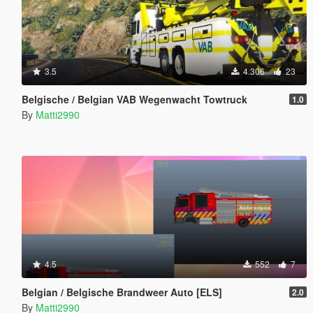
3.5
4.306
23
Belgische / Belgian VAB Wegenwacht Towtruck
1.0
By
Matti2990
4.5
552
7
Belgian / Belgische Brandweer Auto [ELS]
2.0
By
Matti2990