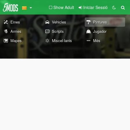
Show Adult
Iniciar Sessió
Eines
Vehicles
Pintures
Armes
Scripts
Jugador
Mapes
Miscel·lanis
Més