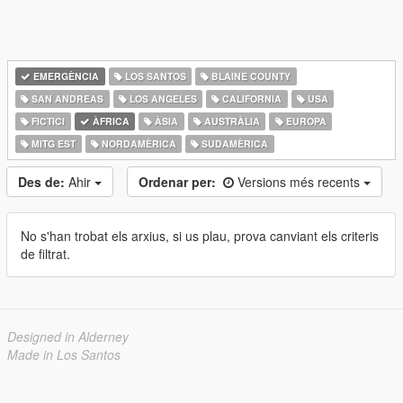
EMERGÈNCIA
LOS SANTOS
BLAINE COUNTY
SAN ANDREAS
LOS ANGELES
CALIFORNIA
USA
FICTICI
ÀFRICA
ÀSIA
AUSTRÀLIA
EUROPA
MITG EST
NORDAMÈRICA
SUDAMÈRICA
Des de:
Ahir
Ordenar per:
Versions més recents
No s'han trobat els arxius, si us plau, prova canviant els criteris
de filtrat.
Designed in Alderney
Made in Los Santos