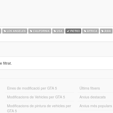
LOS ANGELES
CALIFORNIA
USA
FICTICI
ÀFRICA
ÀSIA
 filtrat.
Eines de modificació per GTA 5
Últims fitxers
Modificacions de Vehicles per GTA 5
Arxius destacats
Modificacions de pintura de vehicles per
Arxius més populars
GTA 5