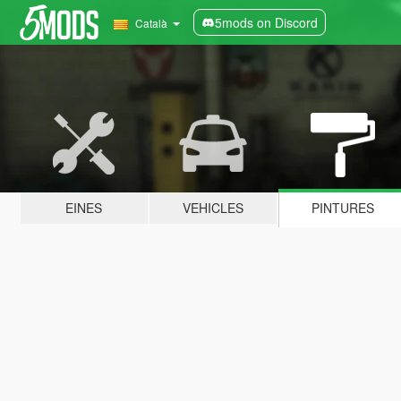
5mods on Discord
Català
EINES
VEHICLES
PINTURES