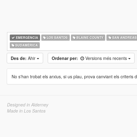
EMERGÈNCIA
LOS SANTOS
BLAINE COUNTY
SAN ANDREAS
SUDAMÈRICA
Des de:
Ahir
Ordenar per:
Versions més recents
No s'han trobat els arxius, si us plau, prova canviant els criteris de
Designed in Alderney
Made in Los Santos