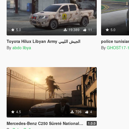
5.0
19.389
11
5.0
Toyota Hilux Libyan Army الجيش الليبي
police tunisia
By
abdo libya
By
GHOST17-
4.5
726
4
Mercedes-Benz C250 Sûreté Nationale (Police marocaine) - Morrocan Police
1.0.0