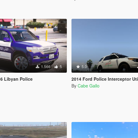
1.566
5
5.0
6 Libyan Police
2014 Ford Police Interceptor Utility Sûreté nationale (Police 
By
Cabe Gallo