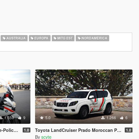
AUSTRÀLIA
EUROPA
MITG EST
NORDAMÈRICA
1.559
9
5.0
1.266
6
arocaine
1.0
1.0
By
scyte