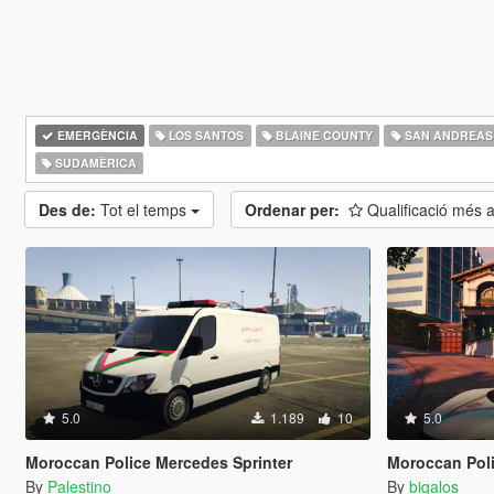
EMERGÈNCIA
LOS SANTOS
BLAINE COUNTY
SAN ANDREAS
SUDAMÈRICA
Des de:
Tot el temps
Ordenar per:
Qualificació més 
5.0
1.189
10
5.0
Moroccan Police Mercedes Sprinter
Moroccan Polic
By
Palestino
By
bigalos