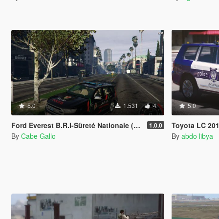
5.0
1.531
4
5.0
Ford Everest B.R.I-Sûreté Nationale (Police marocaine)
Toyota LC 201
1.0.0
By
Cabe Gallo
By
abdo libya