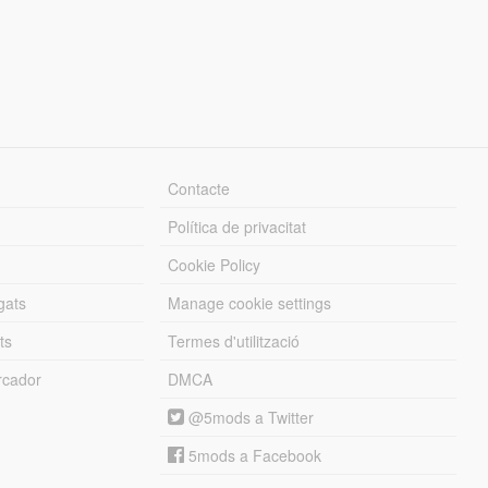
Contacte
Política de privacitat
Cookie Policy
gats
Manage cookie settings
ts
Termes d'utilització
cador
DMCA
@5mods a Twitter
5mods a Facebook