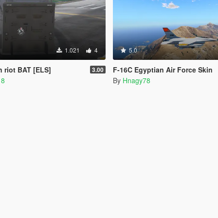
1.021
4
5.0
n riot BAT [ELS]
F-16C Egyptian Air Force Skin
3.00
18
By
Hnagy78