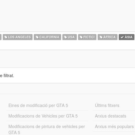
LOS ANGELES
CALIFORNIA
USA
FICTICI
ÀFRICA
ÀSIA
 filtrat.
Eines de modificació per GTA 5
Últims fitxers
Modificacions de Vehicles per GTA 5
Arxius destacats
Modificacions de pintura de vehicles per
Arxius més populars
GTA 5