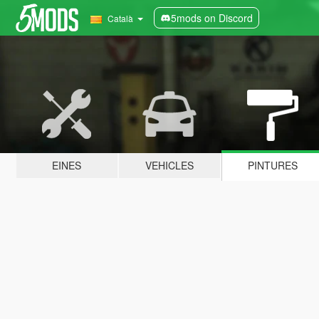
5mods on Discord
Català
EINES
VEHICLES
PINTURES