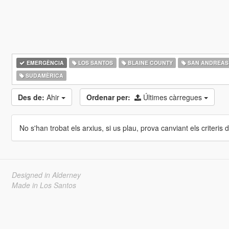
EMERGÈNCIA
LOS SANTOS
BLAINE COUNTY
SAN ANDREAS
SUDAMÈRICA
Des de:
Ahir
Ordenar per:
Últimes càrregues
No s'han trobat els arxius, si us plau, prova canviant els criteris de
Designed in Alderney
Made in Los Santos