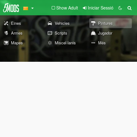
Show Adult
Iniciar Sessió
Eines
Vehicles
Pintures
Armes
Scripts
Jugador
Mapes
Miscel·lanis
Més