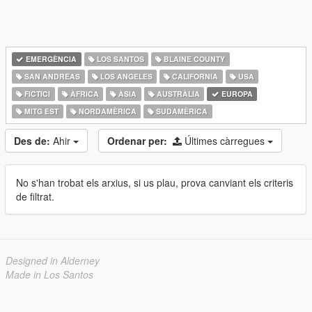
EMERGÈNCIA
LOS SANTOS
BLAINE COUNTY
SAN ANDREAS
LOS ANGELES
CALIFORNIA
USA
FICTICI
ÀFRICA
ÀSIA
AUSTRÀLIA
EUROPA
MITG EST
NORDAMÈRICA
SUDAMÈRICA
Des de:
Ahir
Ordenar per:
Últimes càrregues
No s'han trobat els arxius, si us plau, prova canviant els criteris
de filtrat.
Designed in Alderney
Made in Los Santos