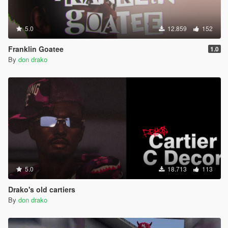
5.0
12.859
152
Franklin Goatee
1.0
By
don drako
5.0
18.713
113
Drako's old cartiers
By
don drako