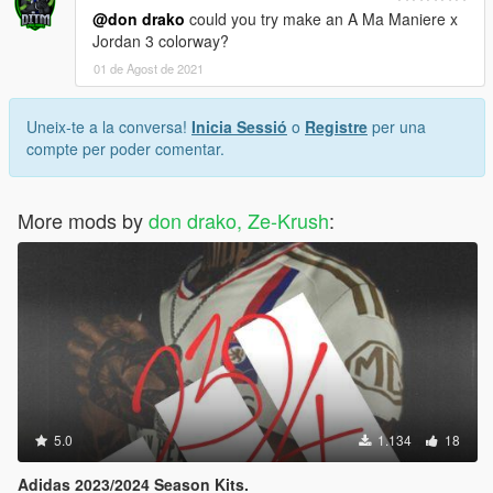
@don drako
could you try make an A Ma Maniere x
Jordan 3 colorway?
01 de Agost de 2021
Uneix-te a la conversa!
Inicia Sessió
o
Registre
per una
compte per poder comentar.
More mods by
don drako, Ze-Krush
:
5.0
1.134
18
Adidas 2023/2024 Season Kits.