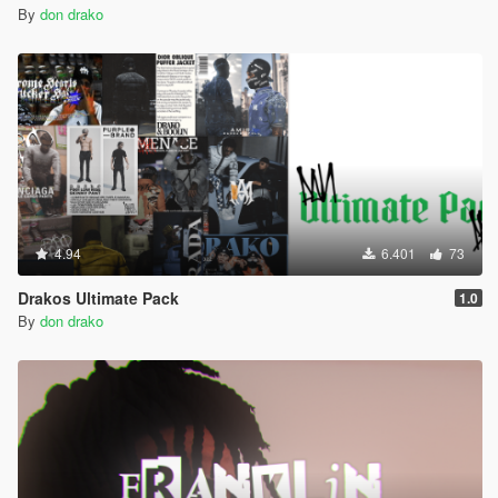
By
don drako
4.94
6.401
73
Drakos Ultimate Pack
1.0
By
don drako