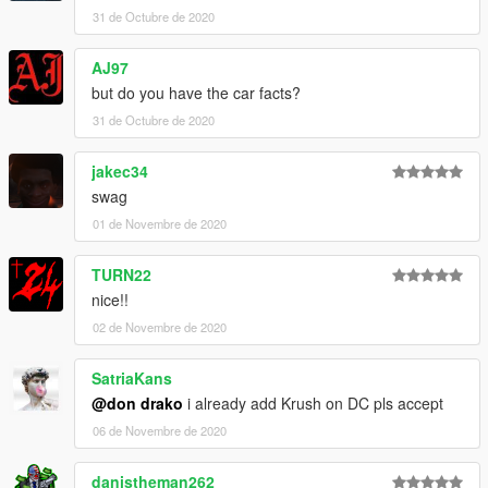
31 de Octubre de 2020
AJ97
but do you have the car facts?
31 de Octubre de 2020
jakec34
swag
01 de Novembre de 2020
TURN22
nice!!
02 de Novembre de 2020
SatriaKans
@don drako
i already add Krush on DC pls accept
06 de Novembre de 2020
danistheman262