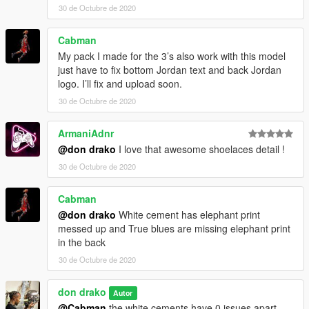
30 de Octubre de 2020
Cabman
My pack I made for the 3’s also work with this model
just have to fix bottom Jordan text and back Jordan
logo. I’ll fix and upload soon.
30 de Octubre de 2020
ArmaniAdnr
@don drako
I love that awesome shoelaces detail !
30 de Octubre de 2020
Cabman
@don drako
White cement has elephant print
messed up and True blues are missing elephant print
in the back
30 de Octubre de 2020
don drako
Autor
@Cabman
the white cements have 0 issues apart