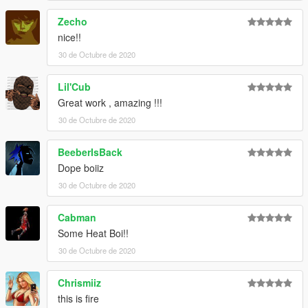
Zecho
nice!!
30 de Octubre de 2020
Lil'Cub
Great work , amazing !!!
30 de Octubre de 2020
BeeberIsBack
Dope boiiz
30 de Octubre de 2020
Cabman
Some Heat Boi!!
30 de Octubre de 2020
Chrismiiz
this is fire