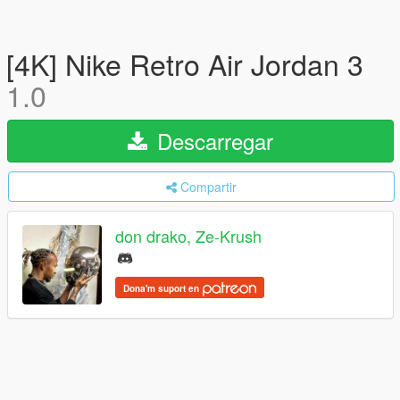
[4K] Nike Retro Air Jordan 3
1.0
Descarregar
Compartir
don drako, Ze-Krush
Dona'm suport en