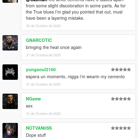
from some slight discoloration in some parts. As for
the True blues I’m glad you pointed that out, must
have been a layering mistake.
30 de Octubre de 2020
GNARCOTIC
bringing the heat once again
31 de Octubre de 2020
yungsoul2100
espera un momento, nigga i’m wearin my cemento
31 de Octubre de 2020
NGame
sex
31 de Octubre de 2020
NOTVAN0SS
Dope stuff