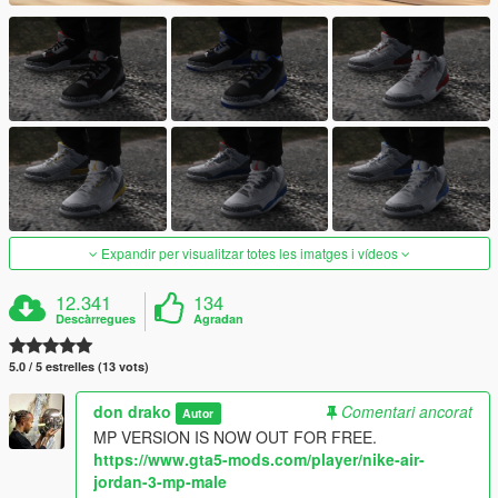
Expandir per visualitzar totes les imatges i vídeos
12.341
134
Descàrregues
Agradan
5.0 / 5 estrelles (13 vots)
don drako
Comentari ancorat
Autor
MP VERSION IS NOW OUT FOR FREE.
https://www.gta5-mods.com/player/nike-air-
jordan-3-mp-male