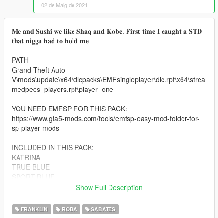
02 de Maig de 2021
𝐌𝐞 𝐚𝐧𝐝 𝐒𝐮𝐬𝐡𝐢 𝐰𝐞 𝐥𝐢𝐤𝐞 𝐒𝐡𝐚𝐪 𝐚𝐧𝐝 𝐊𝐨𝐛𝐞. 𝐅𝐢𝐫𝐬𝐭 𝐭𝐢𝐦𝐞 𝐈 𝐜𝐚𝐮𝐠𝐡𝐭 𝐚 𝐒𝐓𝐃
𝐭𝐡𝐚𝐭 𝐧𝐢𝐠𝐠𝐚 𝐡𝐚𝐝 𝐭𝐨 𝐡𝐨𝐥𝐝 𝐦𝐞
PATH
Grand Theft Auto
V\mods\update\x64\dlcpacks\EMFsingleplayer\dlc.rpf\x64\strea
medpeds_players.rpf\player_one
YOU NEED EMFSP FOR THIS PACK:
https://www.gta5-mods.com/tools/emfsp-easy-mod-folder-for-
sp-player-mods
INCLUDED IN THIS PACK:
KATRINA
TRUE BLUE
SPORT BLUE
RETRO LASER
Show Full Description
UNC
WHITE CEMENT
FRANKLIN
ROBA
SABATES
BLACK CEMENT