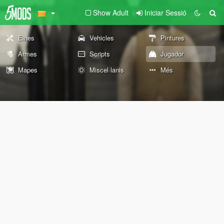
Show Adult
Iniciar Sessió
Eines
Vehicles
Pintures
Armes
Scripts
Jugador
Mapes
Miscel·lanis
Més