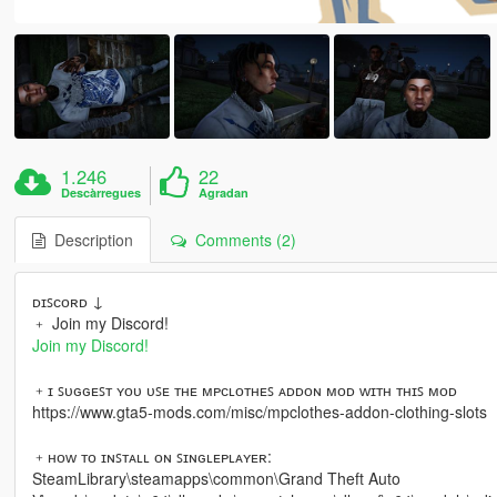
1.246
22
Descàrregues
Agradan
Description
Comments (2)
ᴅɪꜱᴄᴏʀᴅ ↓
﹢ Join my Discord!
Join my Discord!
﹢ɪ ꜱᴜɢɢᴇꜱᴛ ʏᴏᴜ ᴜꜱᴇ ᴛʜᴇ ᴍᴘᴄʟᴏᴛʜᴇꜱ ᴀᴅᴅᴏɴ ᴍᴏᴅ ᴡɪᴛʜ ᴛʜɪꜱ ᴍᴏᴅ
https://www.gta5-mods.com/misc/mpclothes-addon-clothing-slots
﹢ʜᴏᴡ ᴛᴏ ɪɴꜱᴛᴀʟʟ ᴏɴ ꜱɪɴɢʟᴇᴘʟᴀʏᴇʀ:
SteamLibrary\steamapps\common\Grand Theft Auto