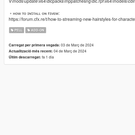
V\mods\update\x64\dlcpacks\mppatchesng\dlc.rpf\x64\models\c
﹢ʜᴏᴡ ᴛᴏ ɪɴꜱᴛᴀʟʟ ᴏɴ ꜰɪᴠᴇᴍ:
https://forum.cfx.re/t/how-to-streaming-new-hairstyles-for-chara
PELL
ADD-ON
03 de Març de 2024
Carregat per primera vegada:
04 de Març de 2024
Actualització més recent:
fa 1 dia
Últim descarregat: