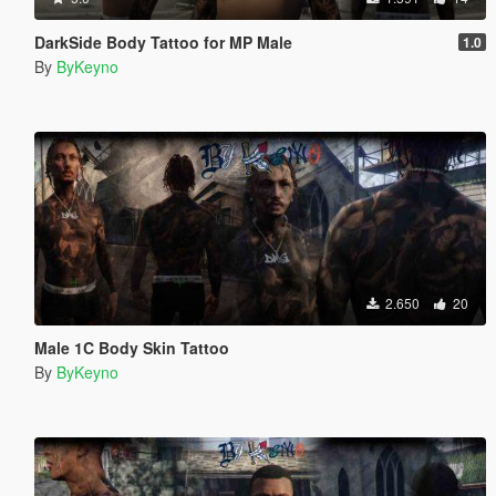
DarkSide Body Tattoo for MP Male
1.0
By
ByKeyno
2.650
20
Male 1C Body Skin Tattoo
By
ByKeyno