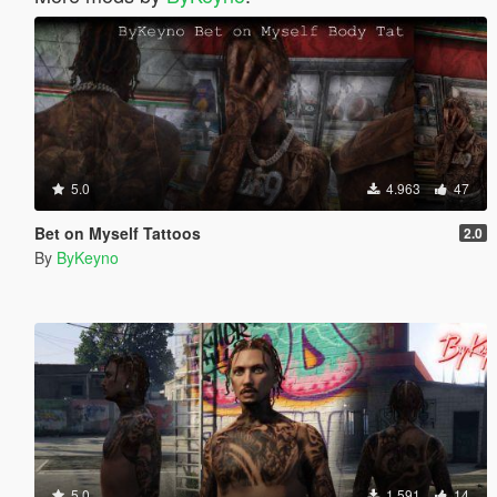
5.0
4.963
47
Bet on Myself Tattoos
2.0
By
ByKeyno
5.0
1.591
14