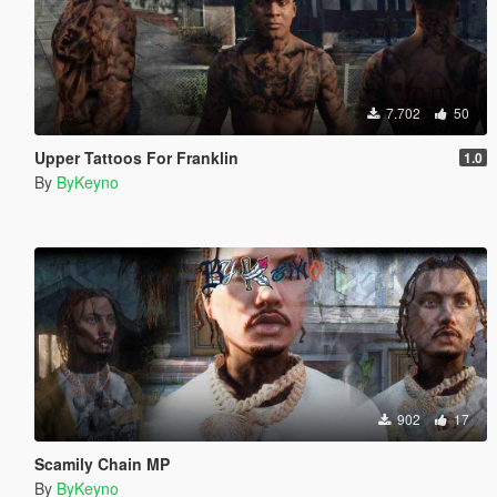
7.702
50
Upper Tattoos For Franklin
1.0
By
ByKeyno
902
17
Scamily Chain MP
By
ByKeyno