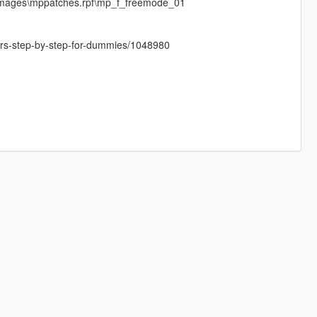
dimages\mppatches.rpf\mp_f_freemode_01
cters-step-by-step-for-dummies/1048980