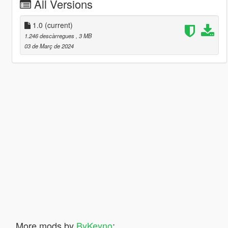
All Versions
1.0
(current)
1.246 descàrregues
, 3 MB
03 de Març de 2024
More mods by
ByKeyno
: