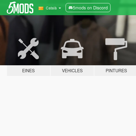
5mods on Discord
Català
EINES
VEHICLES
PINTURES