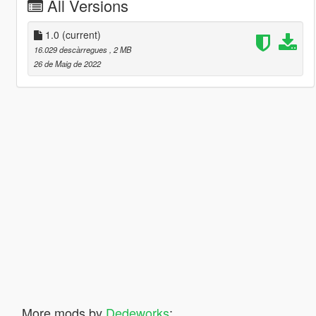
All Versions
1.0
(current)
16.029 descàrregues
, 2 MB
26 de Maig de 2022
More mods by
Dedeworks
: