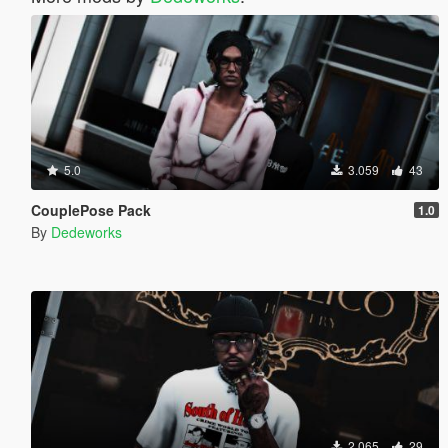
5.0
3.059
43
CouplePose Pack
1.0
By
Dedeworks
2.065
29