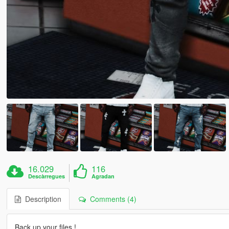
16.029
116
Descàrregues
Agradan
Description
Comments (4)
Back up your files !