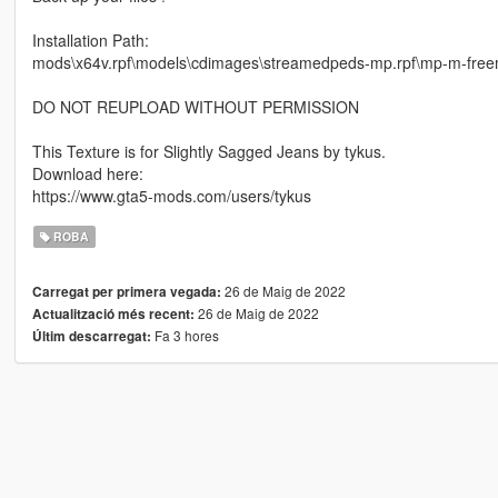
Installation Path:
mods\x64v.rpf\models\cdimages\streamedpeds-mp.rpf\mp-m-fre
DO NOT REUPLOAD WITHOUT PERMISSION
This Texture is for Slightly Sagged Jeans by tykus.
Download here:
https://www.gta5-mods.com/users/tykus
ROBA
26 de Maig de 2022
Carregat per primera vegada:
26 de Maig de 2022
Actualització més recent:
Fa 3 hores
Últim descarregat: