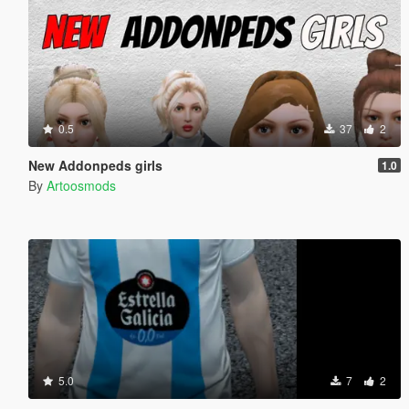
0.5
37
2
New Addonpeds girls
1.0
By
Artoosmods
5.0
7
2