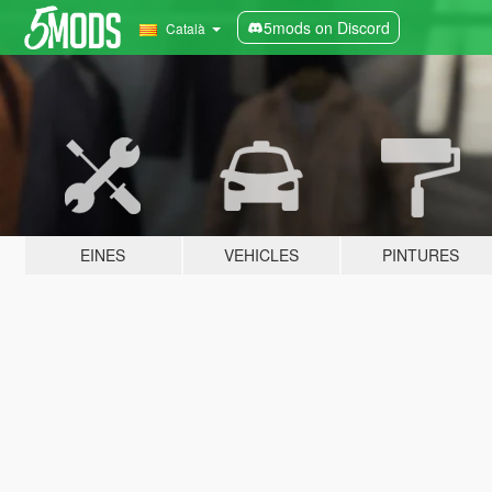
5mods on Discord
Català
EINES
VEHICLES
PINTURES