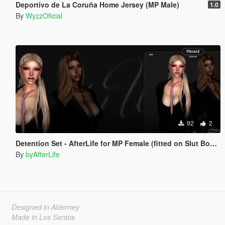
Deportivo de La Coruña Home Jersey (MP Male)
1.0
By
WyzzOficial
92
2
Detention Set - AfterLife for MP Female (fitted on Slut Body)
By
byAfterLife
Designed in Alderney
Made in Los Santos