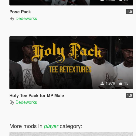
Pose Pack
1.0
By
Dedeworks
1.976
15
Holy Tee Pack for MP Male
1.0
By
Dedeworks
More mods in
category:
player