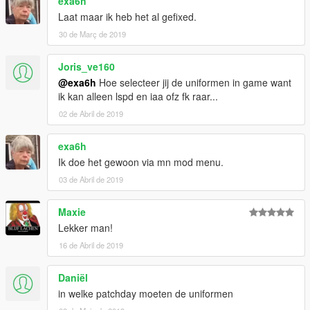
exa6h
Laat maar ik heb het al gefixed.
30 de Març de 2019
Joris_ve160
@exa6h
Hoe selecteer jij de uniformen in game want
ik kan alleen lspd en iaa ofz fk raar...
02 de Abril de 2019
exa6h
Ik doe het gewoon via mn mod menu.
03 de Abril de 2019
Maxie
Lekker man!
16 de Abril de 2019
Daniël
in welke patchday moeten de uniformen