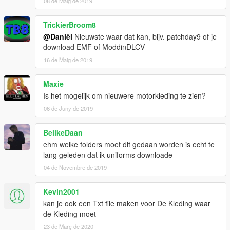
08 de Maig de 2019
TrickierBroom8
@Daniël
Nieuwste waar dat kan, bijv. patchday9 of je
download EMF of ModdinDLCV
16 de Maig de 2019
Maxie
Is het mogelijk om nieuwere motorkleding te zien?
06 de Juny de 2019
BelikeDaan
ehm welke folders moet dit gedaan worden is echt te
lang geleden dat ik uniforms downloade
04 de Novembre de 2019
Kevin2001
kan je ook een Txt file maken voor De Kleding waar
de Kleding moet
23 de Març de 2020