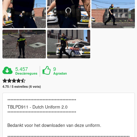
5.457
9
Descàrregues
Agradan
4.75 / 5 estrelles (6 vots)
*********************************************
TBLPD911 - Dutch Uniform 2.0
*********************************************
Bedankt voor het downloaden van deze uniform.