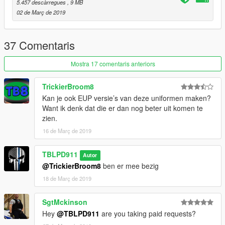
5.457 descàrregues
, 9 MB
02 de Març de 2019
37 Comentaris
Mostra 17 comentaris anteriors
TrickierBroom8
Kan je ook EUP versie’s van deze uniformen maken?
Want ik denk dat die er dan nog beter uit komen te
zien.
16 de Març de 2019
TBLPD911
Autor
@TrickierBroom8
ben er mee bezig
18 de Març de 2019
SgtMckinson
Hey
@TBLPD911
are you taking paid requests?