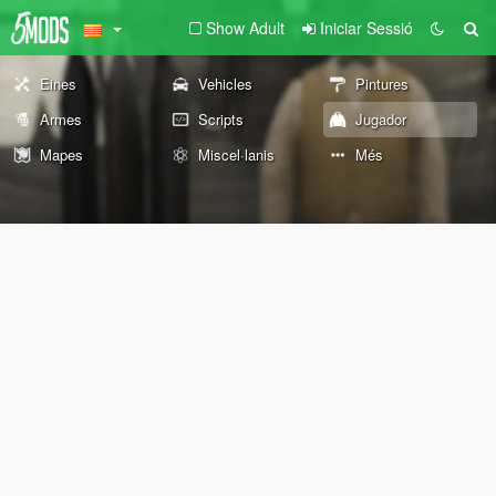
Show Adult
Iniciar Sessió
Eines
Vehicles
Pintures
Armes
Scripts
Jugador
Mapes
Miscel·lanis
Més