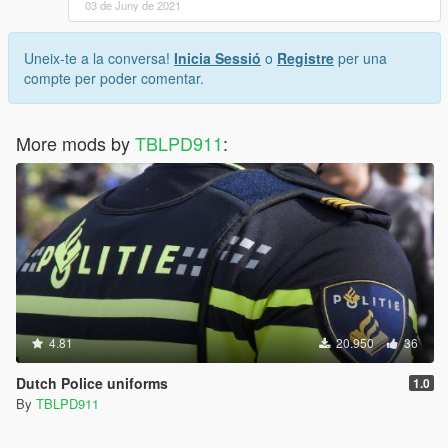
03 de Juny de 2021
Uneix-te a la conversa!
Inicia Sessió
o
Registre
per una
compte per poder comentar.
More mods by
TBLPD911
:
4.81
20.950
36
Dutch Police uniforms
1.0
By
TBLPD911