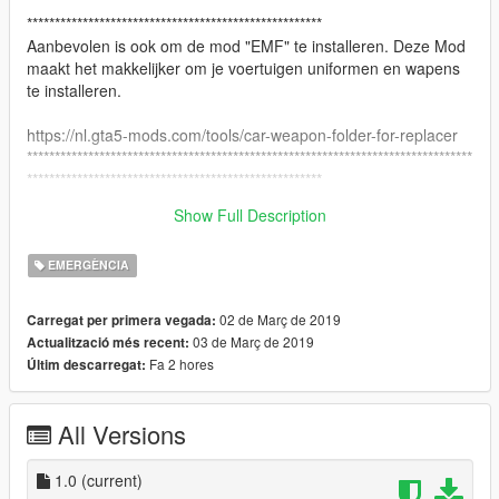
********************************************************************************
*****************************************************
Aanbevolen is ook om de mod "EMF" te installeren. Deze Mod
maakt het makkelijker om je voertuigen uniformen en wapens
te installeren.
https://nl.gta5-mods.com/tools/car-weapon-folder-for-replacer
********************************************************************************
*****************************************************
Show Full Description
GENIET VAN DE UNIFORM!!
EMERGÈNCIA
02 de Març de 2019
Carregat per primera vegada:
03 de Març de 2019
Actualització més recent:
Fa 2 hores
Últim descarregat:
All Versions
1.0
(current)