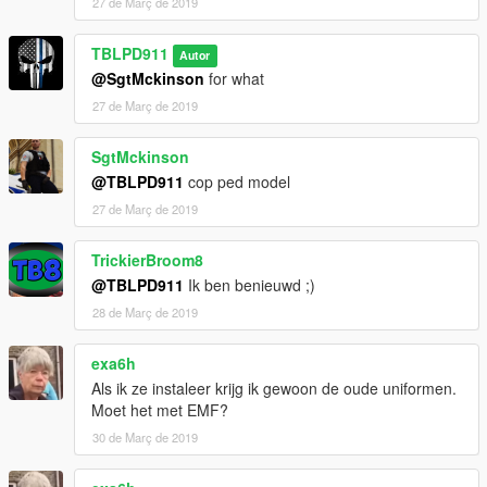
27 de Març de 2019
TBLPD911
Autor
@SgtMckinson
for what
27 de Març de 2019
SgtMckinson
@TBLPD911
cop ped model
27 de Març de 2019
TrickierBroom8
@TBLPD911
Ik ben benieuwd ;)
28 de Març de 2019
exa6h
Als ik ze instaleer krijg ik gewoon de oude uniformen.
Moet het met EMF?
30 de Març de 2019