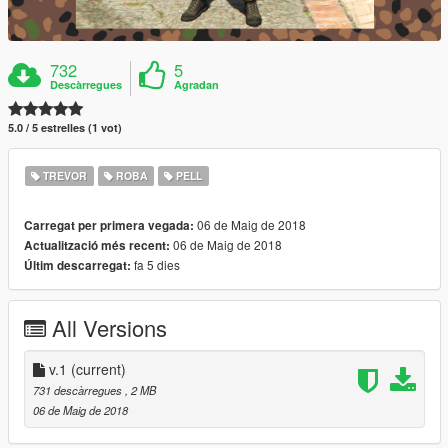
732
5
Descàrregues
Agradan
5.0 / 5 estrelles (1 vot)
TREVOR
ROBA
PELL
06 de Maig de 2018
Carregat per primera vegada:
06 de Maig de 2018
Actualització més recent:
fa 5 dies
Últim descarregat:
All Versions
v.1
(current)
731 descàrregues
, 2 MB
06 de Maig de 2018