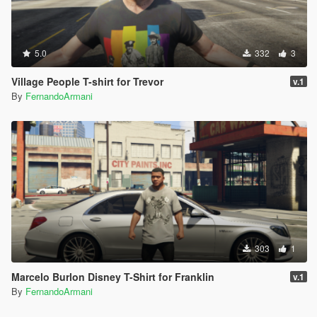
5.0
332
3
Village People T-shirt for Trevor
v.1
By
FernandoArmani
303
1
Marcelo Burlon Disney T-Shirt for Franklin
v.1
By
FernandoArmani