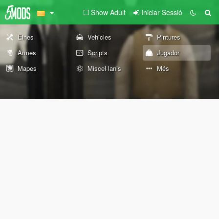
Show Adult
Iniciar Sessió
Eines
Vehicles
Pintures
Armes
Scripts
Jugador
Mapes
Miscel·lanis
Més