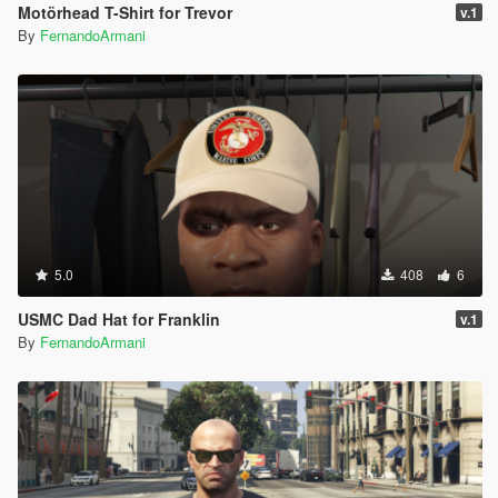
Motörhead T-Shirt for Trevor
v.1
By
FernandoArmani
5.0
408
6
USMC Dad Hat for Franklin
v.1
By
FernandoArmani