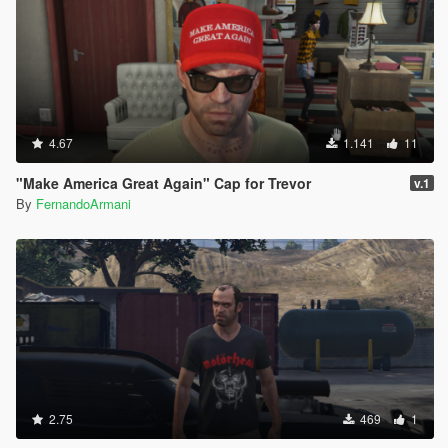
4.67
1.141
11
"Make America Great Again" Cap for Trevor
v.1
By
FernandoArmani
2.75
469
1