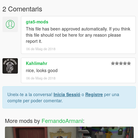
2 Comentaris
gta5-mods
This file has been approved automatically. If you think
this file should not be here for any reason please
report it.
06 de Maig de 2018
Kahlimahr
nice, looks good
06 de Maig de 2018
Uneix-te a la conversa!
Inicia Sessió
o
Registre
per una
compte per poder comentar.
More mods by
FernandoArmani
: