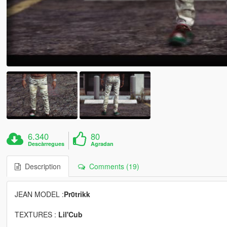
6.340
80
Descàrregues
Agradan
Description
Comments (19)
JEAN MODEL :
Pr0trikk
TEXTURES :
Lil'Cub
____________________________________________________