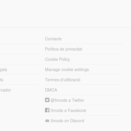
Contacte
Política de privacitat
Cookie Policy
gats
Manage cookie settings
ts
Termes d'utilització
cador
DMCA
@5mods a Twitter
5mods a Facebook
5mods on Discord