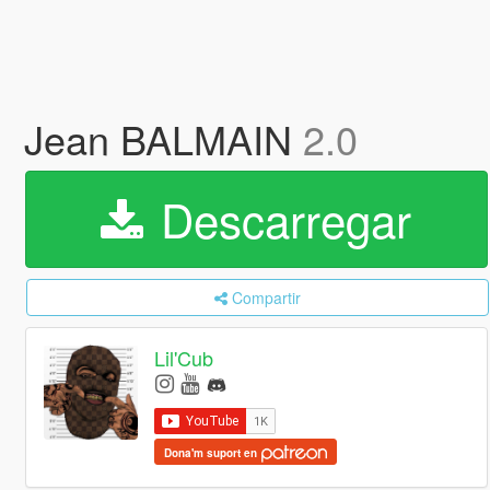
Jean BALMAIN
2.0
Descarregar
Compartir
Lil'Cub
Dona'm suport en