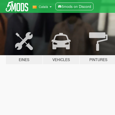
5mods on Discord
Català
EINES
VEHICLES
PINTURES