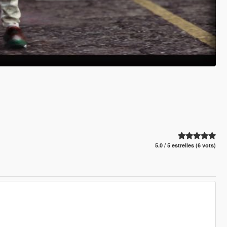
5.0 / 5 estrelles (6 vots)
________