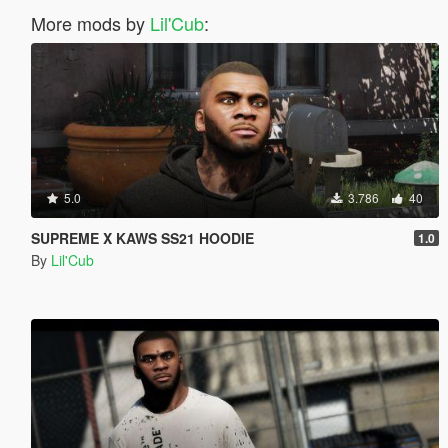
More mods by
Lil'Cub
:
5.0
3.786
40
SUPREME X KAWS SS21 HOODIE
1.0
By
Lil'Cub