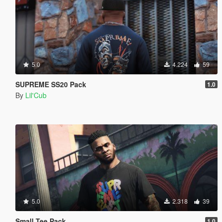
5.0
4.224
59
SUPREME SS20 Pack
1.0
By
Lil'Cub
5.0
2.318
39
Small Tee Pack
1.0