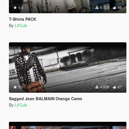
5.0
6.123
49
T-Shirts PACK
By
Lil'Cub
5.0
4.938
67
Sagged Jean BALMAIN Orange Camo
By
Lil'Cub