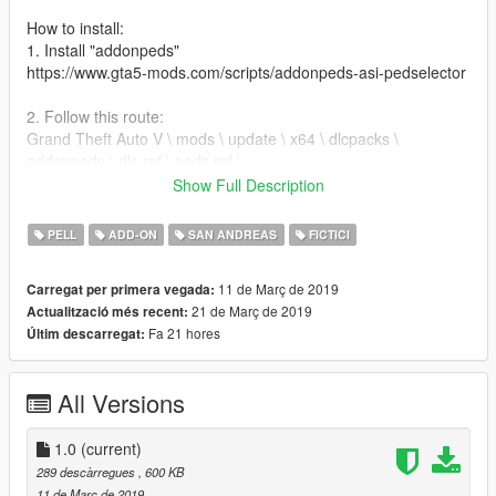
How to install:
1. Install "addonpeds"
https://www.gta5-mods.com/scripts/addonpeds-asi-pedselector
2. Follow this route:
Grand Theft Auto V \ mods \ update \ x64 \ dlcpacks \
addonpeds \ dlc.rpf \ peds.rpf \
Follow me on Patreon :)
Show Full Description
-
-
PELL
ADD-ON
SAN ANDREAS
FICTICI
-
In these days I solve the errors and I do them HD :D
11 de Març de 2019
Carregat per primera vegada:
21 de Març de 2019
Actualització més recent:
The models are at ground level, only that the textures of the
Fa 21 hores
Últim descarregat:
GTA SA map are low and give the idea that this is not the
case:p
All Versions
1.0
(current)
289 descàrregues
, 600 KB
11 de Març de 2019