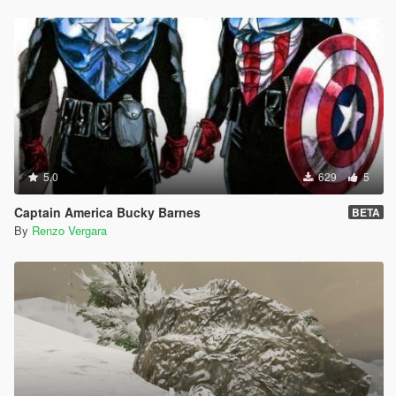
5.0
629
5
Captain America Bucky Barnes
BETA
By
Renzo Vergara