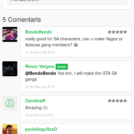
5 Comentaris
BendoBendo
really good for SA characters, can u make Vagos or
Aztecas gang members? 😁
21 de Març de 2019
Renzo Vergara
Autor
@BendoBendo
Yes bro, I will make the GTA SA
gangs
22 de Març de 2019
CarolinaR
Amazing 👍🏻
09 de Abril de 2019
pyckdiegoXxxD