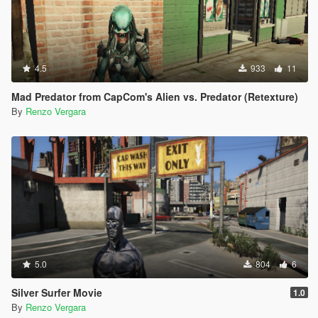
4.5
933
11
Mad Predator from CapCom's Alien vs. Predator (Retexture)
By
Renzo Vergara
5.0
804
6
Silver Surfer Movie
1.0
By
Renzo Vergara