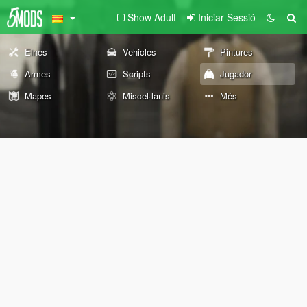
Show Adult
Iniciar Sessió
Eines
Vehicles
Pintures
Armes
Scripts
Jugador
Mapes
Miscel·lanis
Més