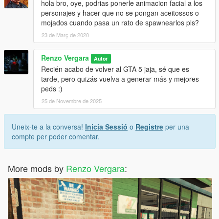
hola bro, oye, podrias ponerle animacion facial a los
personajes y hacer que no se pongan aceitossos o
mojados cuando pasa un rato de spawnearlos pls?
23 de Març de 2020
Renzo Vergara
Autor
Recién acabo de volver al GTA 5 jaja, sé que es
tarde, pero quizás vuelva a generar más y mejores
peds :)
25 de Novembre de 2025
Uneix-te a la conversa!
Inicia Sessió
o
Registre
per una
compte per poder comentar.
More mods by
Renzo Vergara
: