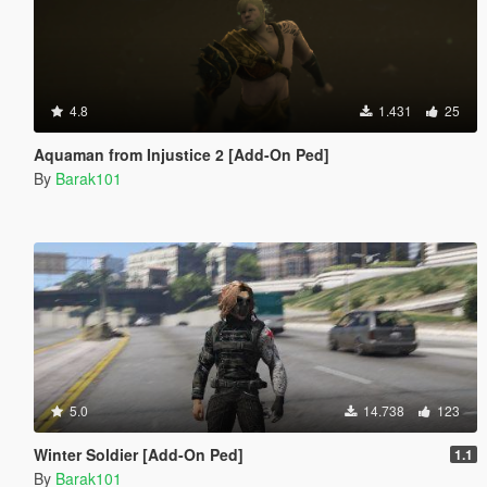
4.8
1.431
25
Aquaman from Injustice 2 [Add-On Ped]
By
Barak101
5.0
14.738
123
Winter Soldier [Add-On Ped]
1.1
By
Barak101