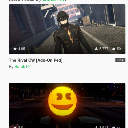
4.95
5.777
59
The Rival CW [Add-On Ped]
Final
By
Barak101
5.0
1.912
44