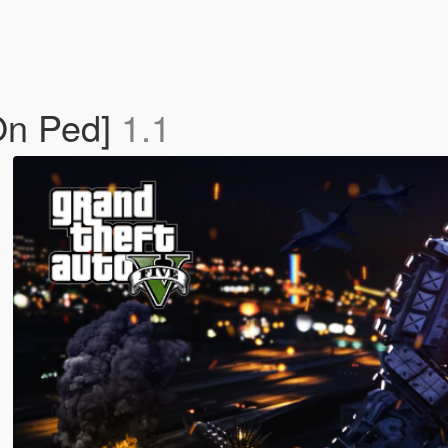
On Ped]
1.1