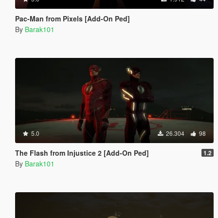
Pac-Man from Pixels [Add-On Ped]
By
Barak101
5.0
26.304
98
The Flash from Injustice 2 [Add-On Ped]
1.2
By
Barak101