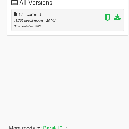
All Versions
1.1
(current)
19.783 descàrregues
, 20 MB
30 de Juliol de 2021
More mods by
Barak101
: