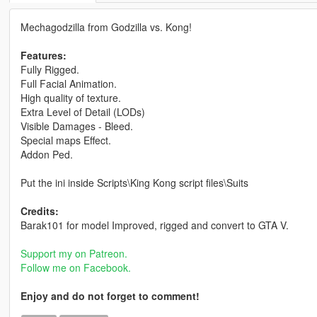
Mechagodzilla from Godzilla vs. Kong!
Features:
Fully Rigged.
Full Facial Animation.
High quality of texture.
Extra Level of Detail (LODs)
Visible Damages - Bleed.
Special maps Effect.
Addon Ped.
Put the ini inside Scripts\King Kong script files\Suits
Credits:
Barak101 for model Improved, rigged and convert to GTA V.
Support my on Patreon.
Follow me on Facebook.
Enjoy and do not forget to comment!