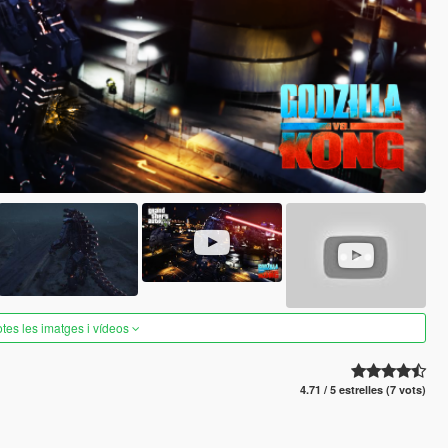
otes les imatges i vídeos
4.71 / 5 estrelles (7 vots)