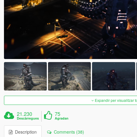
Expandir per visualitzar t
21.230
75
Descàrregues
Agradan
Description
Comments (38)