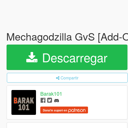
Mechagodzilla GvS [Add-
Descarregar
Compartir
Barak101
Dona'm suport en