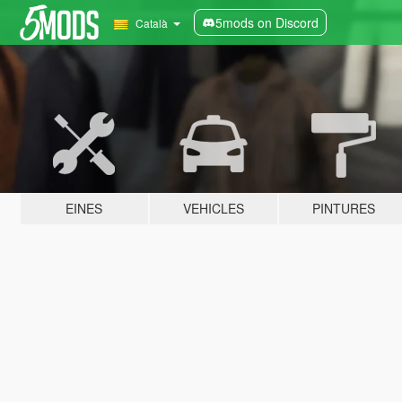
5mods on Discord
Català
EINES
VEHICLES
PINTURES