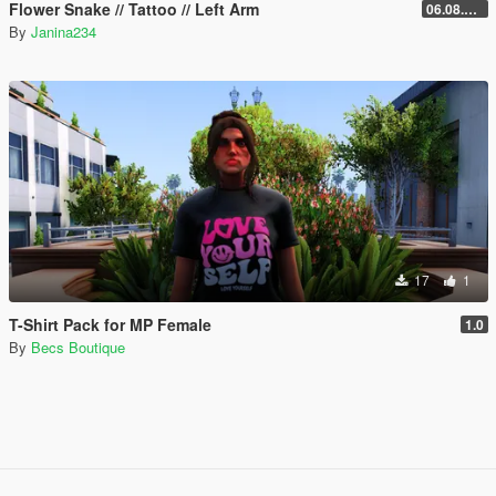
Flower Snake // Tattoo // Left Arm
06.08.2026
By
Janina234
17
1
T-Shirt Pack for MP Female
1.0
By
Becs Boutique