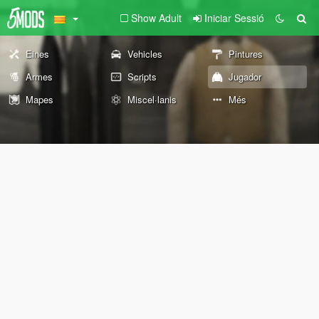
Show Adult
Iniciar Sessió
Eines
Vehicles
Pintures
Armes
Scripts
Jugador
Mapes
Miscel·lanis
Més