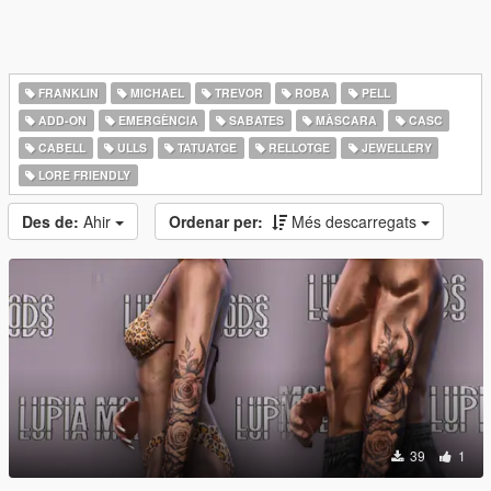
FRANKLIN
MICHAEL
TREVOR
ROBA
PELL
ADD-ON
EMERGÈNCIA
SABATES
MÀSCARA
CASC
CABELL
ULLS
TATUATGE
RELLOTGE
JEWELLERY
LORE FRIENDLY
Des de:
Ahir
Ordenar per:
Més descarregats
39
1