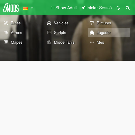
Show Adult
Iniciar Sessió
Eines
Vehicles
Pintures
Armes
Scripts
Jugador
Mapes
Miscel·lanis
Més