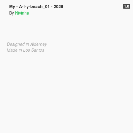
My - A-f-y-beach_01 - 2026
1.0
By
Nivinha
Designed in Alderney
Made in Los Santos