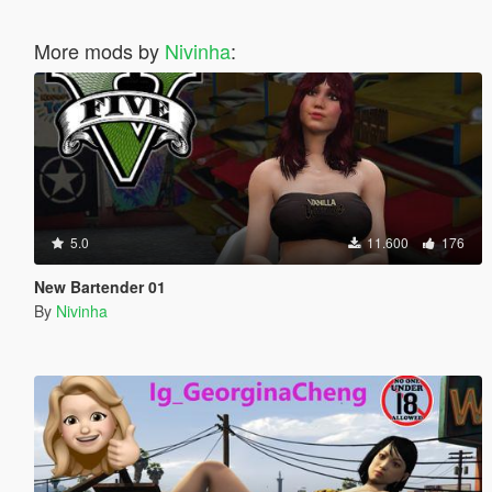
More mods by
Nivinha
:
5.0
11.600
176
New Bartender 01
By
Nivinha