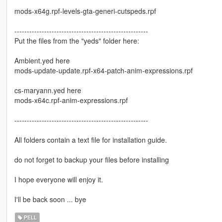
mods-x64g.rpf-levels-gta-generi-cutspeds.rpf
------------------------------------------------------
Put the files from the "yeds" folder here:
Ambient.yed here
mods-update-update.rpf-x64-patch-anim-expressions.rpf
cs-maryann.yed here
mods-x64c.rpf-anim-expressions.rpf
------------------------------------------------------
All folders contain a text file for installation guide.
do not forget to backup your files before installing
I hope everyone will enjoy it.
I'll be back soon ... bye
PELL