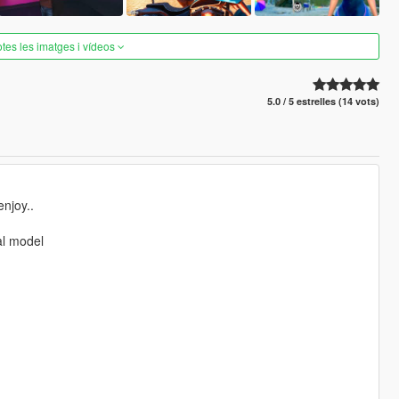
otes les imatges i vídeos
5.0 / 5 estrelles (14 vots)
njoy..
al model