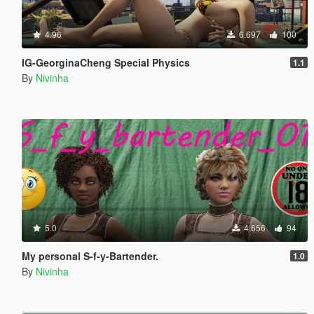
4.96
6.697
100
IG-GeorginaCheng Special Physics
1.1
By
Nivinha
5.0
4.656
94
My personal S-f-y-Bartender.
1.0
By
Nivinha