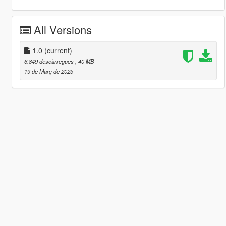
All Versions
1.0
(current)
6.849 descàrregues
, 40 MB
19 de Març de 2025