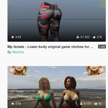
4.83
27.453
278
Mp female - Lower body original game clothes for my last mod 1.04
1.04
By
Nivinha
4.92
4.131
82