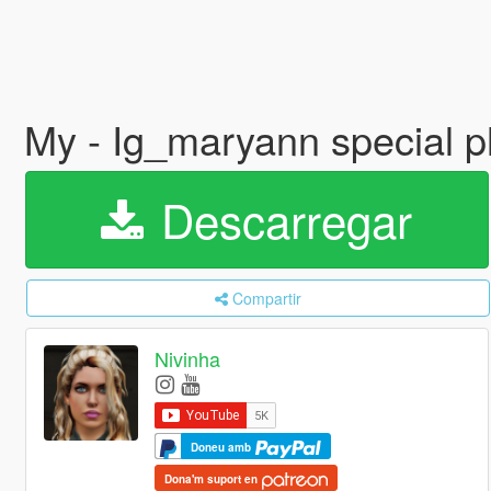
My - Ig_maryann special 
Descarregar
Compartir
Nivinha
Doneu amb
Dona'm suport en