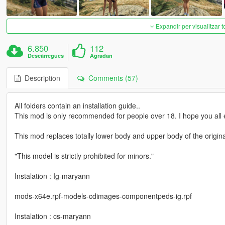
Expandir per visualitzar t
6.850
112
Descàrregues
Agradan
Description
Comments (57)
All folders contain an installation guide..
This mod is only recommended for people over 18. I hope you all e
This mod replaces totally lower body and upper body of the origin
"This model is strictly prohibited for minors."
Instalation : Ig-maryann
mods-x64e.rpf-models-cdimages-componentpeds-ig.rpf
Instalation : cs-maryann