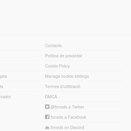
Contacte
Política de privacitat
Cookie Policy
gats
Manage cookie settings
ts
Termes d'utilització
cador
DMCA
@5mods a Twitter
5mods a Facebook
5mods on Discord