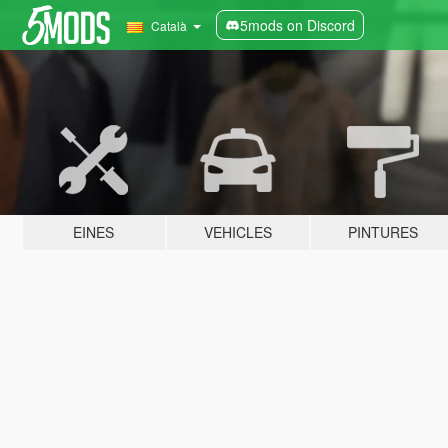
5mods on Discord
Català
EINES
VEHICLES
PINTURES