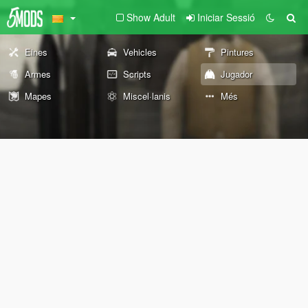
Show Adult
Iniciar Sessió
Eines
Vehicles
Pintures
Armes
Scripts
Jugador
Mapes
Miscel·lanis
Més