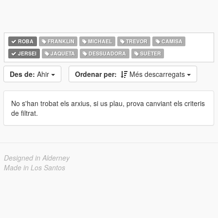
ROBA
FRANKLIN
MICHAEL
TREVOR
CAMISA
JERSEI
JAQUETA
DESSUADORA
SUÈTER
Des de:
Ahir
Ordenar per:
Més descarregats
No s'han trobat els arxius, si us plau, prova canviant els criteris
de filtrat.
Designed in Alderney
Made in Los Santos