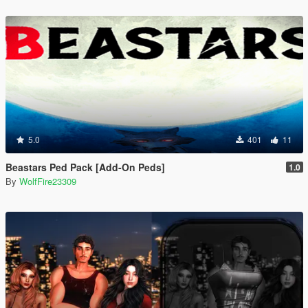
5.0
401
11
Beastars Ped Pack [Add-On Peds]
1.0
By
WolfFire23309