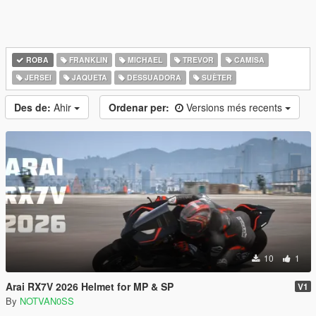
ROBA
FRANKLIN
MICHAEL
TREVOR
CAMISA
JERSEI
JAQUETA
DESSUADORA
SUÈTER
Des de:
Ahir
Ordenar per:
Versions més recents
10
1
Arai RX7V 2026 Helmet for MP & SP
V1
By
NOTVAN0SS