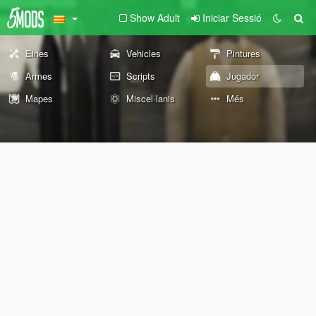
Show Adult
Iniciar Sessió
Eines
Vehicles
Pintures
Armes
Scripts
Jugador
Mapes
Miscel·lanis
Més