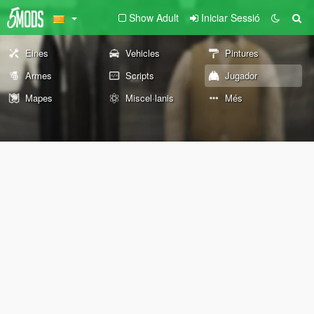
Show Adult
Iniciar Sessió
Eines
Vehicles
Pintures
Armes
Scripts
Jugador
Mapes
Miscel·lanis
Més