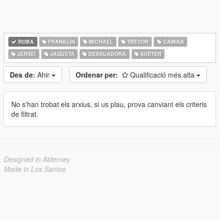
ROBA
FRANKLIN
MICHAEL
TREVOR
CAMISA
JERSEI
JAQUETA
DESSUADORA
SUÈTER
Des de:
Ahir
Ordenar per:
Qualificació més alta
No s'han trobat els arxius, si us plau, prova canviant els criteris
de filtrat.
Designed in Alderney
Made in Los Santos