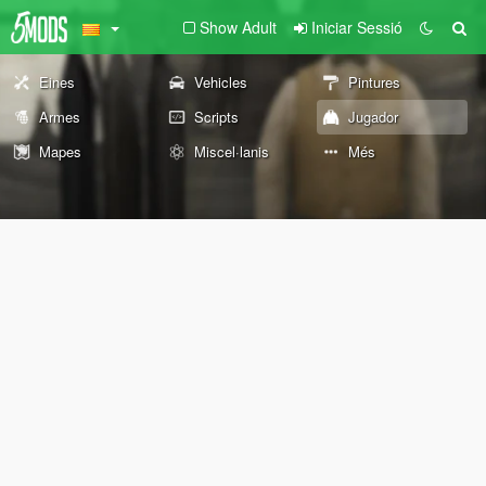
Show Adult
Iniciar Sessió
Eines
Vehicles
Pintures
Armes
Scripts
Jugador
Mapes
Miscel·lanis
Més