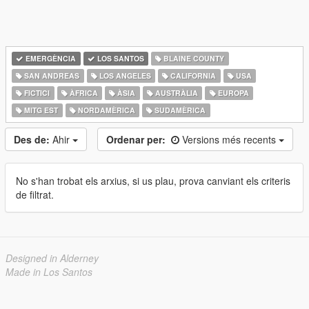
EMERGÈNCIA
LOS SANTOS
BLAINE COUNTY
SAN ANDREAS
LOS ANGELES
CALIFORNIA
USA
FICTICI
ÀFRICA
ÀSIA
AUSTRÀLIA
EUROPA
MITG EST
NORDAMÈRICA
SUDAMÈRICA
Des de:
Ahir
Ordenar per:
Versions més recents
No s'han trobat els arxius, si us plau, prova canviant els criteris
de filtrat.
Designed in Alderney
Made in Los Santos