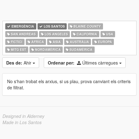
EMERGÈNCIA
LOS SANTOS
BLAINE COUNTY
SAN ANDREAS
LOS ANGELES
CALIFORNIA
USA
FICTICI
ÀFRICA
ÀSIA
AUSTRÀLIA
EUROPA
MITG EST
NORDAMÈRICA
SUDAMÈRICA
Des de:
Ahir
Ordenar per:
Últimes càrregues
No s'han trobat els arxius, si us plau, prova canviant els criteris
de filtrat.
Designed in Alderney
Made in Los Santos