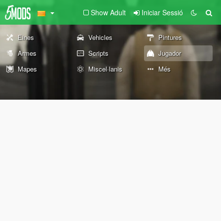
Show Adult
Iniciar Sessió
Eines
Vehicles
Pintures
Armes
Scripts
Jugador
Mapes
Miscel·lanis
Més