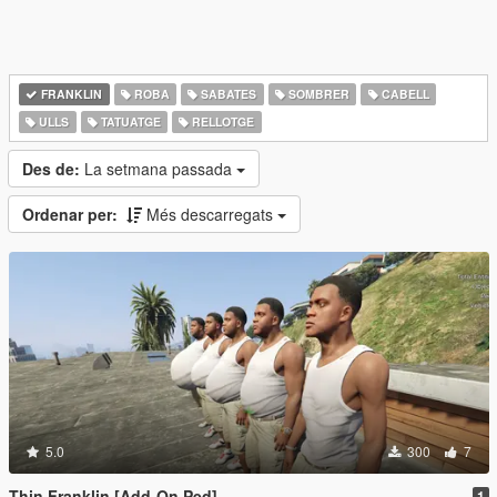
FRANKLIN
ROBA
SABATES
SOMBRER
CABELL
ULLS
TATUATGE
RELLOTGE
Des de:
La setmana passada
Ordenar per:
Més descarregats
5.0
300
7
Thin Franklin [Add-On Ped]
1