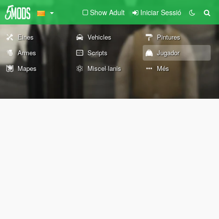
Show Adult
Iniciar Sessió
Eines
Vehicles
Pintures
Armes
Scripts
Jugador
Mapes
Miscel·lanis
Més