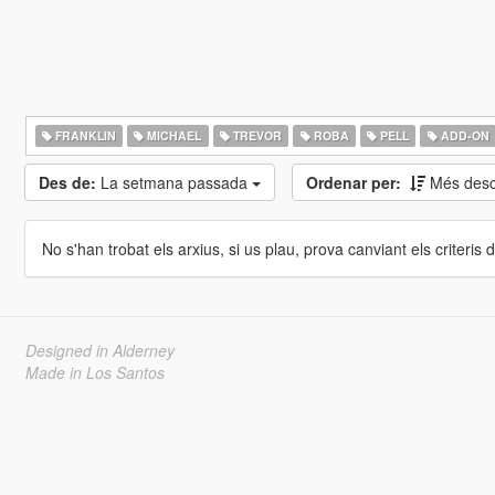
FRANKLIN
MICHAEL
TREVOR
ROBA
PELL
ADD-ON
Des de:
La setmana passada
Ordenar per:
Més desc
No s'han trobat els arxius, si us plau, prova canviant els criteris de
Designed in Alderney
Made in Los Santos