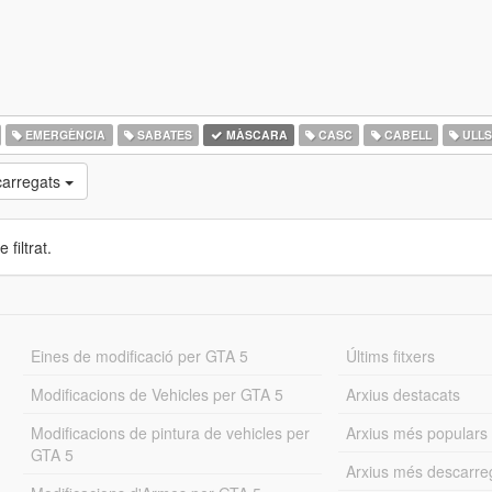
EMERGÈNCIA
SABATES
MÀSCARA
CASC
CABELL
ULL
arregats
 filtrat.
Eines de modificació per GTA 5
Últims fitxers
Modificacions de Vehicles per GTA 5
Arxius destacats
Modificacions de pintura de vehicles per
Arxius més populars
GTA 5
Arxius més descarre