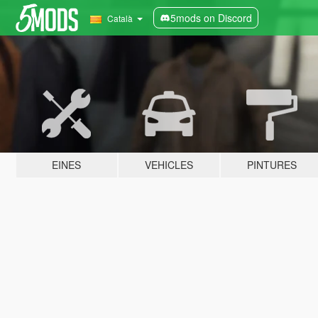
5mods on Discord
Català
EINES
VEHICLES
PINTURES