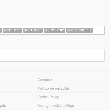
S
TATUATGE
RELLOTGE
JEWELLERY
LORE FRIENDLY
Contacte
Política de privacitat
Cookie Policy
gats
Manage cookie settings