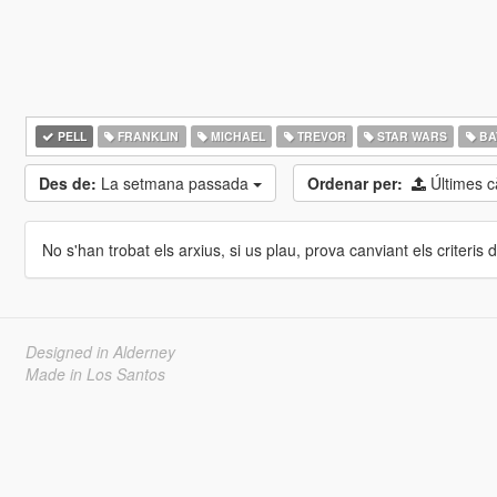
PELL
FRANKLIN
MICHAEL
TREVOR
STAR WARS
BA
Des de:
La setmana passada
Ordenar per:
Últimes 
No s'han trobat els arxius, si us plau, prova canviant els criteris de
Designed in Alderney
Made in Los Santos