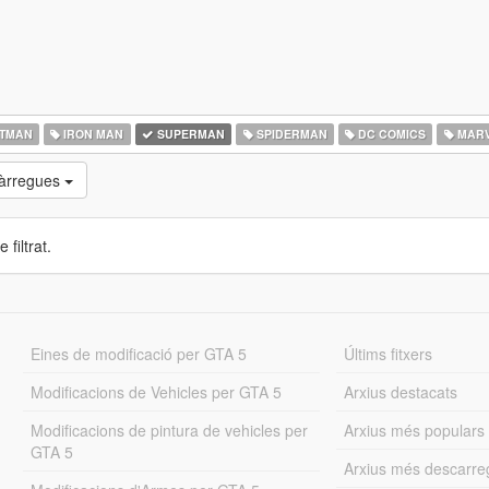
TMAN
IRON MAN
SUPERMAN
SPIDERMAN
DC COMICS
MARV
càrregues
 filtrat.
Eines de modificació per GTA 5
Últims fitxers
Modificacions de Vehicles per GTA 5
Arxius destacats
Modificacions de pintura de vehicles per
Arxius més populars
GTA 5
Arxius més descarre