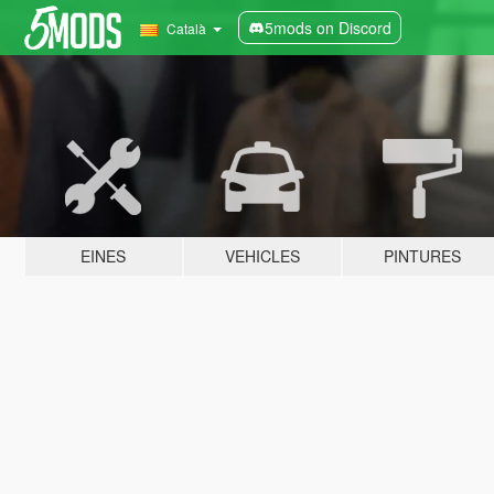
5mods on Discord
Català
EINES
VEHICLES
PINTURES