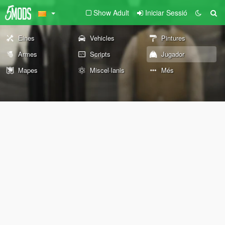
Show Adult
Iniciar Sessió
Eines
Vehicles
Pintures
Armes
Scripts
Jugador
Mapes
Miscel·lanis
Més