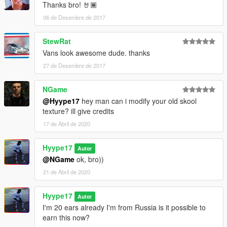
Thanks bro! 🤘🏾
06 de Desembre de 2017
StewRat
Vans look awesome dude. thanks
27 de Desembre de 2017
NGame
@Hyype17
hey man can i modify your old skool
texture? ill give credits
17 de Abril de 2020
Hyype17
Autor
@NGame
ok, bro))
21 de Abril de 2020
Hyype17
Autor
I'm 20 ears already I'm from Russia is it possible to
earn this now?