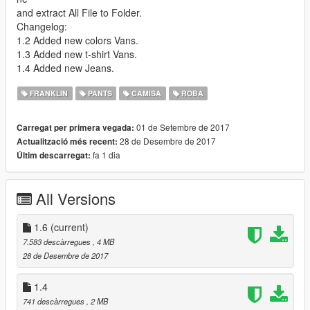
and extract All File to Folder.
Changelog:
1.2 Added new colors Vans.
1.3 Added new t-shirt Vans.
1.4 Added new Jeans.
FRANKLIN
PANTS
CAMISA
ROBA
01 de Setembre de 2017
Carregat per primera vegada:
28 de Desembre de 2017
Actualització més recent:
fa 1 dia
Últim descarregat:
All Versions
1.6
(current)
7.583 descàrregues
, 4 MB
28 de Desembre de 2017
1.4
741 descàrregues
, 2 MB