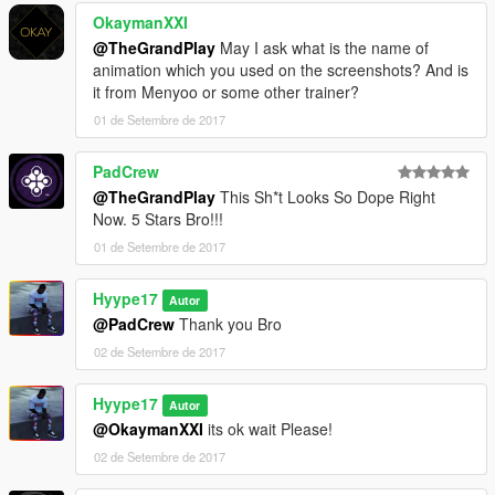
OkaymanXXI
@TheGrandPlay
May I ask what is the name of
animation which you used on the screenshots? And is
it from Menyoo or some other trainer?
01 de Setembre de 2017
PadCrew
@TheGrandPlay
This Sh*t Looks So Dope Right
Now. 5 Stars Bro!!!
01 de Setembre de 2017
Hyype17
Autor
@PadCrew
Thank you Bro
02 de Setembre de 2017
Hyype17
Autor
@OkaymanXXI
its ok wait Please!
02 de Setembre de 2017