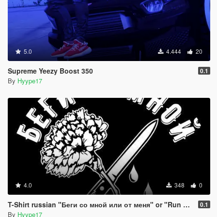
5.0
4.444
20
Supreme Yeezy Boost 350
0.1
By
Hyype17
4.0
348
0
T-Shirt russian "Беги со мной или от меня" or "Run with me or run away from me"
0.1
By
Hyype17