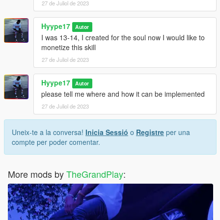
27 de Juliol de 2023
Hyype17
Autor
I was 13-14, I created for the soul now I would like to
monetize this skill
27 de Juliol de 2023
Hyype17
Autor
please tell me where and how it can be implemented
27 de Juliol de 2023
Uneix-te a la conversa!
Inicia Sessió
o
Registre
per una
compte per poder comentar.
More mods by
TheGrandPlay
: