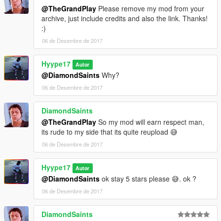
@TheGrandPlay
Please remove my mod from your
archive, just include credits and also the link. Thanks!
:)
06 de Desembre de 2017
Hyype17
Autor
@DiamondSaints
Why?
06 de Desembre de 2017
DiamondSaints
@TheGrandPlay
So my mod will earn respect man,
its rude to my side that its quite reupload 😅
06 de Desembre de 2017
Hyype17
Autor
@DiamondSaints
ok stay 5 stars please 😅. ok ?
06 de Desembre de 2017
DiamondSaints