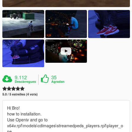
9.112
35
Descàrregues
Agradan
5.0 / 5 estrelles (4 vots)
Hi Bro!
how to installation.
Use Openiv and go to
x64v.rpf\models\cdimages\streamedpeds_players.rpf\player_o
ne