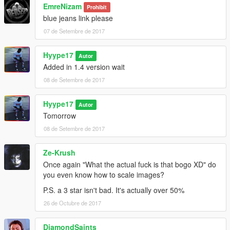
EmreNizam
Prohibit
blue jeans link please
07 de Setembre de 2017
Hyype17
Autor
Added in 1.4 version wait
08 de Setembre de 2017
Hyype17
Autor
Tomorrow
08 de Setembre de 2017
Ze-Krush
Once again "What the actual fuck is that bogo XD" do
you even know how to scale images?
P.S. a 3 star isn't bad. It's actually over 50%
26 de Octubre de 2017
DiamondSaints