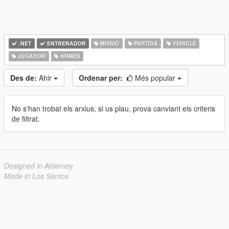
.NET
ENTRENADOR
MISSIÓ
PARTIDA
VEHICLE
JUGADOR
ARMES
Des de:
Ahir
Ordenar per:
Més popular
No s'han trobat els arxius, si us plau, prova canviant els criteris
de filtrat.
Designed in Alderney
Made in Los Santos