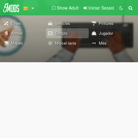
Show Adult
Iniciar Sessió
Eines
Vehicles
Pintures
Armes
Scripts
Jugador
Mapes
Miscel·lanis
Més