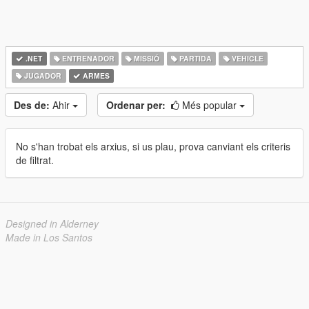
.NET
ENTRENADOR
MISSIÓ
PARTIDA
VEHICLE
JUGADOR
ARMES
Des de:
Ahir
Ordenar per:
Més popular
No s'han trobat els arxius, si us plau, prova canviant els criteris
de filtrat.
Designed in Alderney
Made in Los Santos