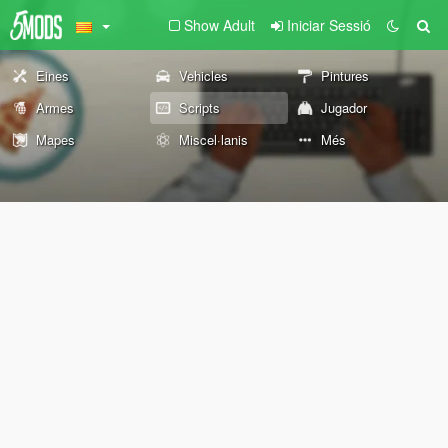
Show Adult
Iniciar Sessió
Eines
Vehicles
Pintures
Armes
Scripts
Jugador
Mapes
Miscel·lanis
Més