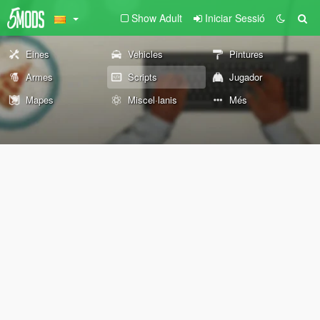
Show Adult
Iniciar Sessió
Eines
Vehicles
Pintures
Armes
Scripts
Jugador
Mapes
Miscel·lanis
Més