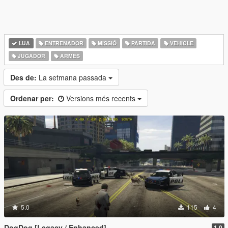
LUA
ENTRENADOR
MISSIÓ
PARTIDA
VEHICLE
JUGADOR
ARMES
Des de:
La setmana passada
Ordenar per:
Versions més recents
5.0
115
4
DogDog [Legacy / Enhanced]
1.0