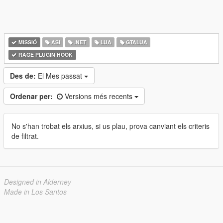
MISSIÓ
ASI
.NET
LUA
GTALUA
RAGE PLUGIN HOOK
Des de:
El Mes passat
Ordenar per:
Versions més recents
No s'han trobat els arxius, si us plau, prova canviant els criteris
de filtrat.
Designed in Alderney
Made in Los Santos