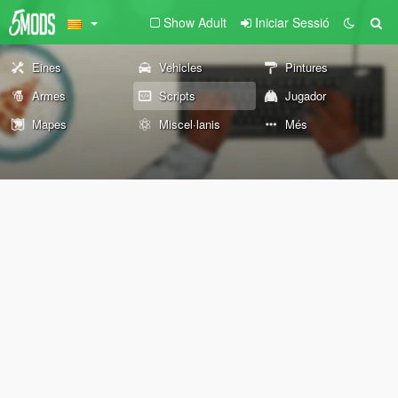
Show Adult
Iniciar Sessió
Eines
Vehicles
Pintures
Armes
Scripts
Jugador
Mapes
Miscel·lanis
Més