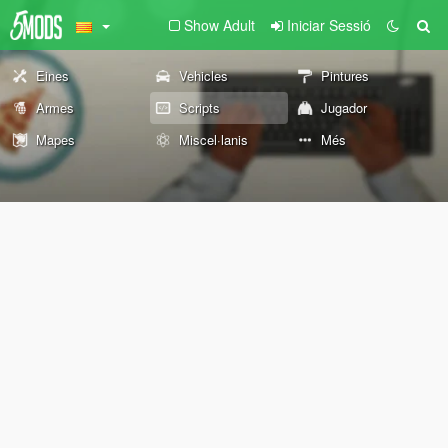
Show Adult
Iniciar Sessió
Eines
Vehicles
Pintures
Armes
Scripts
Jugador
Mapes
Miscel·lanis
Més