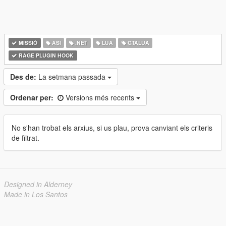
MISSIÓ
ASI
.NET
LUA
GTALUA
RAGE PLUGIN HOOK
Des de:
La setmana passada
Ordenar per:
Versions més recents
No s'han trobat els arxius, si us plau, prova canviant els criteris
de filtrat.
Designed in Alderney
Made in Los Santos