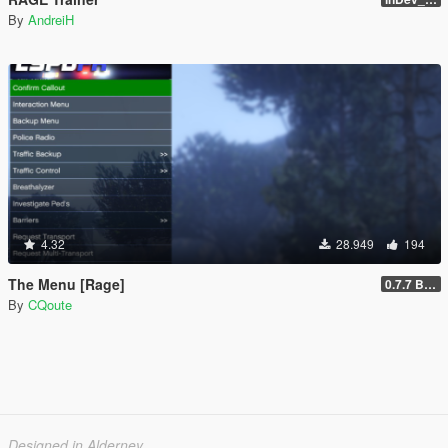
By
AndreiH
4.32
28.949
194
The Menu [Rage]
0.7.7 Beta
By
CQoute
Designed in Alderney