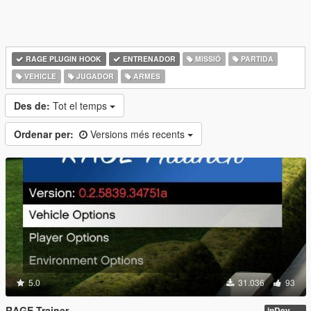
RAGE PLUGIN HOOK
ENTRENADOR
MISSIÓ
PARTIDA
VEHICLE
JUGADOR
ARMES
Des de:
Tot el temps
Ordenar per:
Versions més recents
5.0
31.036
93
RAGE Trainer
inDev_0.4.145 (16112)