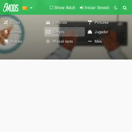
Show Adult
Iniciar Sessió
Eines
Vehicles
Pintures
Armes
Scripts
Jugador
Mapes
Miscel·lanis
Més