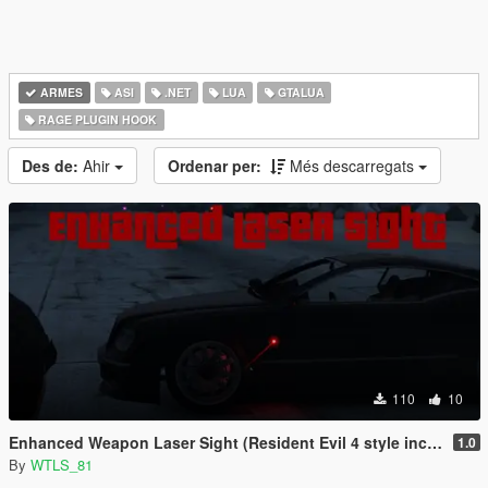
ARMES
ASI
.NET
LUA
GTALUA
RAGE PLUGIN HOOK
Des de:
Ahir
Ordenar per:
Més descarregats
110
10
Enhanced Weapon Laser Sight (Resident Evil 4 style included)
1.0
By
WTLS_81