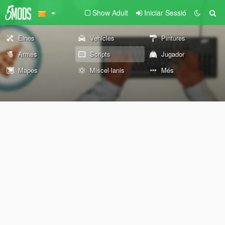
Show Adult
Iniciar Sessió
Eines
Vehicles
Pintures
Armes
Scripts
Jugador
Mapes
Miscel·lanis
Més