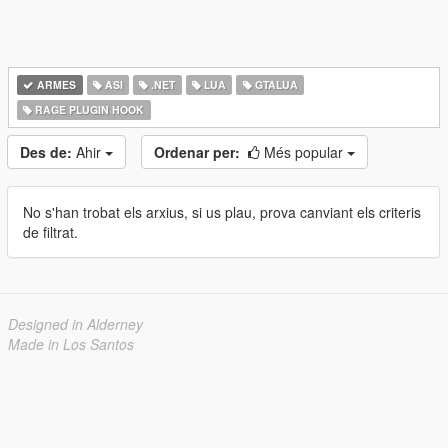
ARMES
ASI
.NET
LUA
GTALUA
RAGE PLUGIN HOOK
Des de:
Ahir
Ordenar per:
Més popular
No s'han trobat els arxius, si us plau, prova canviant els criteris
de filtrat.
Designed in Alderney
Made in Los Santos