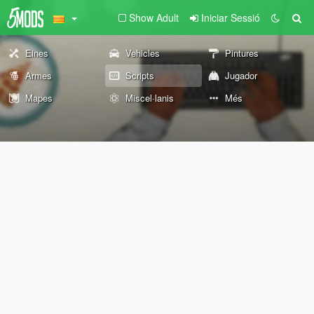
Show Adult
Iniciar Sessió
Eines
Vehicles
Pintures
Armes
Scripts
Jugador
Mapes
Miscel·lanis
Més