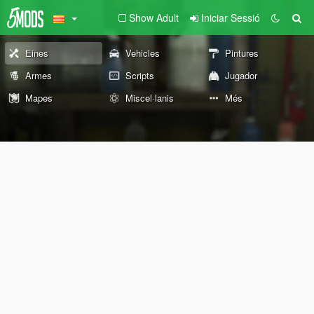
Show Adult
Iniciar Sessió
Eines
Vehicles
Pintures
Armes
Scripts
Jugador
Mapes
Miscel·lanis
Més