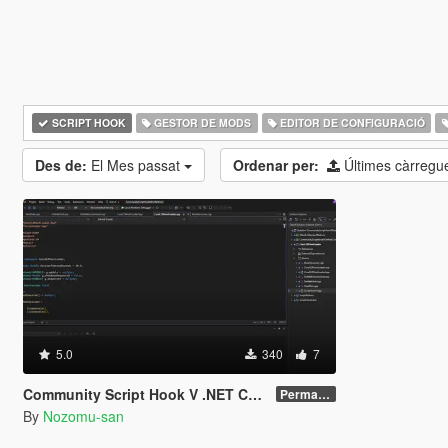
SCRIPT HOOK
GESTOR DE MODS
EDITOR DE CONFIGURACIÓ
Des de:
El Mes passat
Ordenar per:
Últimes càrreg
5.0
340
7
Community Script Hook V .NET Core for Legacy & Enhanced [ .NET Core ]
Permanent Link
By
Nozomu-san