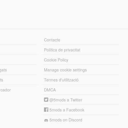
Contacte
Política de privacitat
Cookie Policy
gats
Manage cookie settings
ts
Termes d'utilització
cador
DMCA
@5mods a Twitter
5mods a Facebook
5mods on Discord