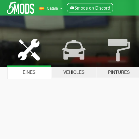
5mods on Discord
Català
EINES
VEHICLES
PINTURES