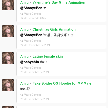
Amiu
»
Valentine’s Day Girl‘s Animation
@ShaoyeBen
❤
Veure Context
14 de Febrer de 2025
Amiu
»
Christmas Girls Animation
@ShaoyeBen
谢谢，圣诞快乐！⛄️
Veure Context
22 de Desembre de 2024
Amiu
»
Latino female skin
@babychin
thx！
Veure Context
25 de Setembre de 2024
Amiu
»
Fake Spider OG Hoodie for MP Male
fire~💥
Veure Context
25 de Setembre de 2024