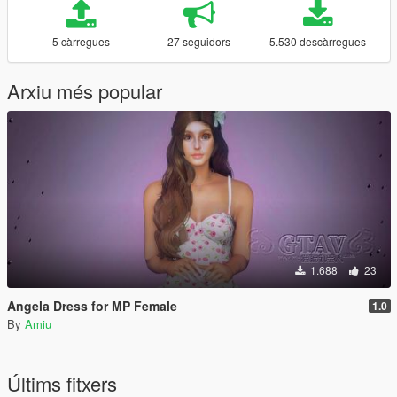
5 càrregues
27 seguidors
5.530 descàrregues
Arxiu més popular
1.688
23
Angela Dress for MP Female
1.0
By
Amiu
Últims fitxers