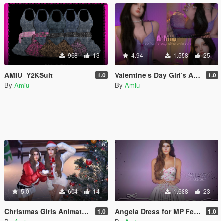
968
13
4.94
1.558
25
AMIU_Y2KSuit
Valentine’s Day Girl‘s Animation
1.0
1.0
By
Amiu
By
Amiu
5.0
604
14
1.688
23
Christmas Girls Animation
Angela Dress for MP Female
1.0
1.0