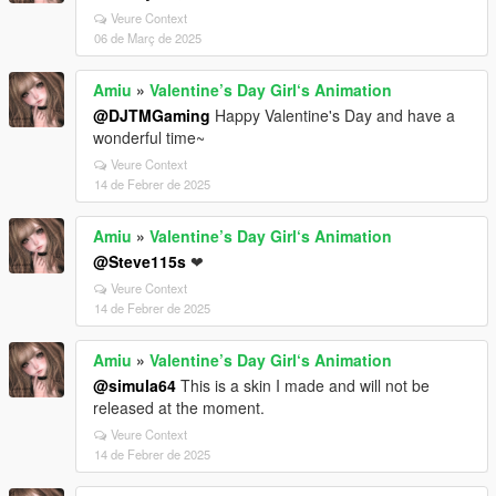
Veure Context
06 de Març de 2025
Amiu
»
Valentine’s Day Girl‘s Animation
@DJTMGaming
Happy Valentine's Day and have a
wonderful time~
Veure Context
14 de Febrer de 2025
Amiu
»
Valentine’s Day Girl‘s Animation
@Steve115s
❤
Veure Context
14 de Febrer de 2025
Amiu
»
Valentine’s Day Girl‘s Animation
@simula64
This is a skin I made and will not be
released at the moment.
Veure Context
14 de Febrer de 2025