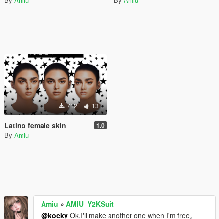
By
Amiu
By
Amiu
712
13
Latino female skin
1.0
By
Amiu
Amiu
»
AMIU_Y2KSuit
@kocky
Ok,I'll make another one when I'm free。