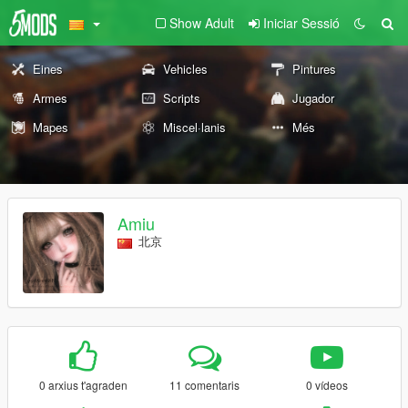
Show Adult
Iniciar Sessió
Eines
Vehicles
Pintures
Armes
Scripts
Jugador
Mapes
Miscel·lanis
Més
Amiu
北京
0 arxius t'agraden
11 comentaris
0 vídeos