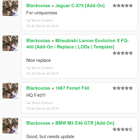
Blackoutas
»
Jaguar C-X75 [Add-On]
For uniqueness
Veure Context
30 de Gener de 2019
Blackoutas
»
Mitsubishi Lancer Evolution X FQ-
400 [Add-On / Replace | LODs | Template]
Nice replace
Veure Context
30 de Gener de 2019
Blackoutas
»
1987 Ferrari F40
HQ F40!!!
Veure Context
30 de Gener de 2019
Blackoutas
»
BMW M3 E46 GTR [Add-On]
Good, but needs update