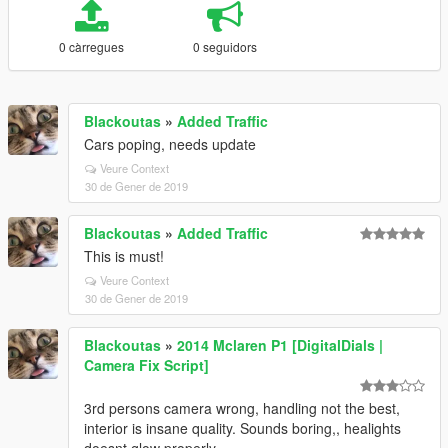
0 càrregues
0 seguidors
Blackoutas
»
Added Traffic
Cars poping, needs update
Veure Context
30 de Gener de 2019
Blackoutas
»
Added Traffic
This is must!
Veure Context
30 de Gener de 2019
Blackoutas
»
2014 Mclaren P1 [DigitalDials |
Camera Fix Script]
3rd persons camera wrong, handling not the best,
interior is insane quality. Sounds boring,, healights