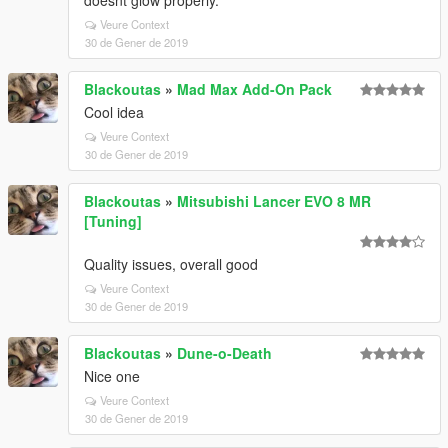
doesnt glow properly.
Veure Context
30 de Gener de 2019
Blackoutas
»
Mad Max Add-On Pack
Cool idea
Veure Context
30 de Gener de 2019
Blackoutas
»
Mitsubishi Lancer EVO 8 MR
[Tuning]
Quality issues, overall good
Veure Context
30 de Gener de 2019
Blackoutas
»
Dune-o-Death
Nice one
Veure Context
30 de Gener de 2019