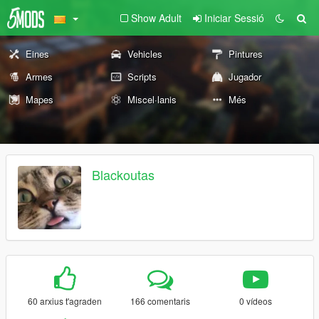
Show Adult
Iniciar Sessió
Eines
Vehicles
Pintures
Armes
Scripts
Jugador
Mapes
Miscel·lanis
Més
Blackoutas
60 arxius t'agraden
166 comentaris
0 vídeos