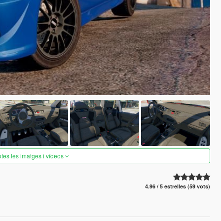
otes les imatges i vídeos
4.96 / 5 estrelles (59 vots)