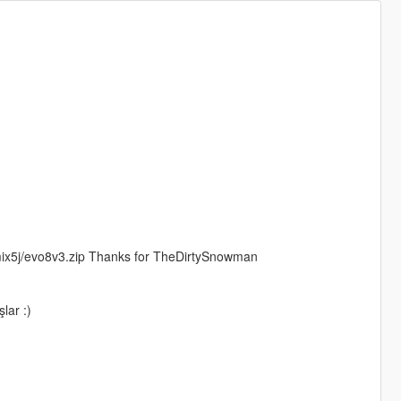
mix5j/evo8v3.zip Thanks for TheDirtySnowman
lar :)