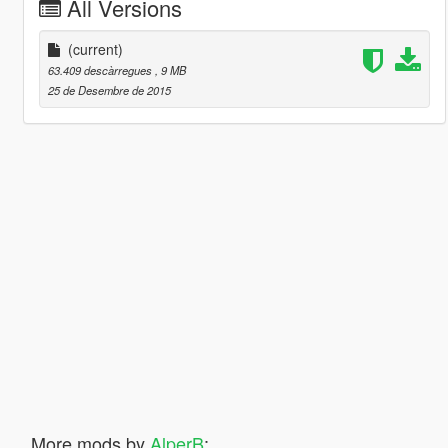
All Versions
(current)
63.409 descàrregues
, 9 MB
25 de Desembre de 2015
More mods by
AlperB
: