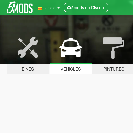
5mods on Discord
Català
EINES
VEHICLES
PINTURES