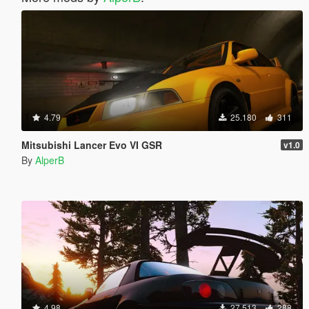
4.79
25.180
311
Mitsubishi Lancer Evo VI GSR
v1.0
By
AlperB
4.98
27.513
288