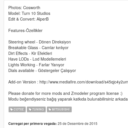
Photos: Cosworth
Model: Turn 10 Studios
Edit & Convert: AlperB
Features-Özellikler
Steering wheel - Dönen Direksiyon
Breakable Glass - Camlar kırılıyor
Dirt Effects - Kir Efektleri
Have LODs - Lod Modellemeleri
Lights Working - Farlar Yanıyor
Dials available - Göstergeler Çalışıyor
Add-on Version : http://www.mediafire.com/download/s45qjc4y2u
Please donate for more mods and Zmodeler program license :)
Modu beğendiyseniz bağış yaparak katkıda bulunabilirsiniz arkadaş
COTXE
TUNING
MITSUBISHI
25 de Desembre de 2015
Carregat per primera vegada: