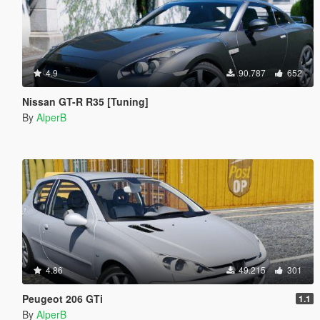
4.9
90.787
652
Nissan GT-R R35 [Tuning]
By
AlperB
4.86
49.215
301
Peugeot 206 GTi
1.1
By
AlperB