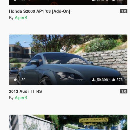
Honda S2000 AP1 '03 [Add-On]
1.0
By
AlperB
4.89
59.306
576
2013 Audi TT RS
1.0
By
AlperB