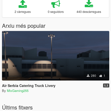
2 càrregues
0 seguidors
440 descàrregues
Arxiu més popular
280
1
Air Serbia Catering Truck Livery
1.1
By
MixGaming255
Últims fitxers