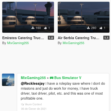
160
1
280
1
Emirates Catering Truck Livery
Air Serbia Catering Truck Livery
1.0
1.1
By
MixGaming255
By
MixGaming255
MixGaming255
»
🚌 Bus Simulator V
@Recklessjay
i have a roleplay save where i dont do
missions and just do work for money, i have truck
driver, taxi driver, pilot, etc. and this was one of most
profitable one.
Veure Context
06 de Gener de 2021