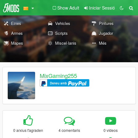
Show Adult
Iniciar Sessió
Eines
Vehicles
Pintures
Armes
Scripts
Jugador
Mapes
Miscel·lanis
Més
MixGaming255
Doneu amb
0 arxius t'agraden
4 comentaris
0 vídeos