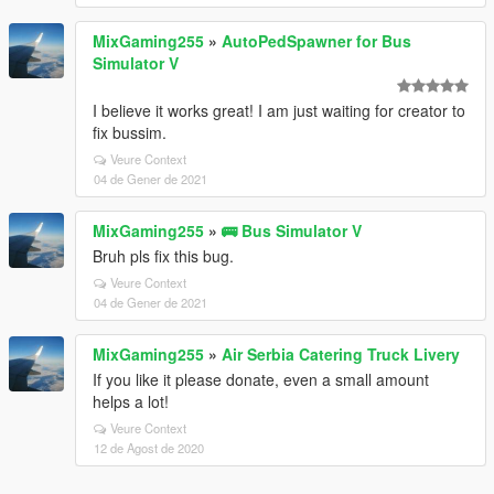
MixGaming255
»
AutoPedSpawner for Bus
Simulator V
I believe it works great! I am just waiting for creator to
fix bussim.
Veure Context
04 de Gener de 2021
MixGaming255
»
🚌 Bus Simulator V
Bruh pls fix this bug.
Veure Context
04 de Gener de 2021
MixGaming255
»
Air Serbia Catering Truck Livery
If you like it please donate, even a small amount
helps a lot!
Veure Context
12 de Agost de 2020