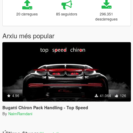
20 càrregues
85 seguidors
296.351
descàrregues
Arxiu més popular
4.96
41.064
126
Bugatti Chiron Pack Handling - Top Speed
By
NaimRamdani