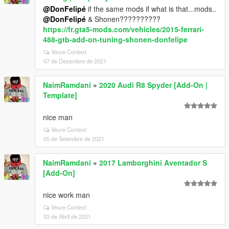
@DonFelipé
if the same mods if what is that...mods..
@DonFelipé
& Shonen??????????
https://fr.gta5-mods.com/vehicles/2015-ferrari-
488-gtb-add-on-tuning-shonen-donfelipe
Veure Context
07 de Desembre de 2021
NaimRamdani
»
2020 Audi R8 Spyder [Add-On |
Template]
nice man
Veure Context
05 de Setembre de 2021
NaimRamdani
»
2017 Lamborghini Aventador S
[Add-On]
nice work man
Veure Context
03 de Abril de 2021