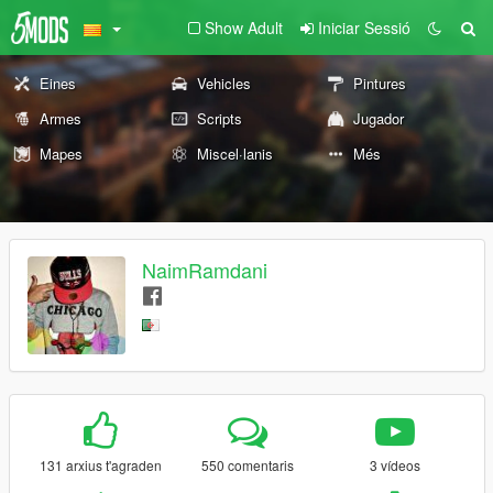
Show Adult
Iniciar Sessió
Eines
Vehicles
Pintures
Armes
Scripts
Jugador
Mapes
Miscel·lanis
Més
NaimRamdani
131 arxius t'agraden
550 comentaris
3 vídeos