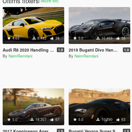
Últims fitxers
(Veure tot)
4.63
8.482
38
5.0
10.469
36
Audi R8 2020 Handling and Sounds
2019 Bugatti Divo Handling and Sounds
1.0
1.0
By
NaimRamdani
By
NaimRamdani
5.0
18.307
67
5.0
10.290
63
2017 Koenigsegg Agera RS Handling and Sounds
Bugatti Veyron Super Sport Handling and Sounds
1.0
1.0