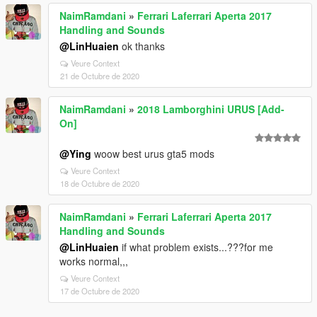
NaimRamdani
»
Ferrari Laferrari Aperta 2017
Handling and Sounds
@LinHuaien
ok thanks
Veure Context
21 de Octubre de 2020
NaimRamdani
»
2018 Lamborghini URUS [Add-
On]
@Ying
woow best urus gta5 mods
Veure Context
18 de Octubre de 2020
NaimRamdani
»
Ferrari Laferrari Aperta 2017
Handling and Sounds
@LinHuaien
if what problem exists...???for me
works normal,,,
Veure Context
17 de Octubre de 2020