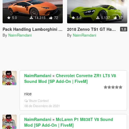
5.0
14.315
72
5.0
5.137
37
Pack Handling Lamborghini Huracan Performante Top Speed
2018 Zenvo TS1 GT Handling - top speed
1.0
By
NaimRamdani
By
NaimRamdani
NaimRamdani
»
Chevrolet Corvette ZR1 LT5 V8
Sound Mod [SP Add-On | FiveM]
nice
Veure Context
08 de Desembre de 2021
NaimRamdani
»
McLaren P1 M838T V8 Sound
Mod [SP Add-On | FiveM]