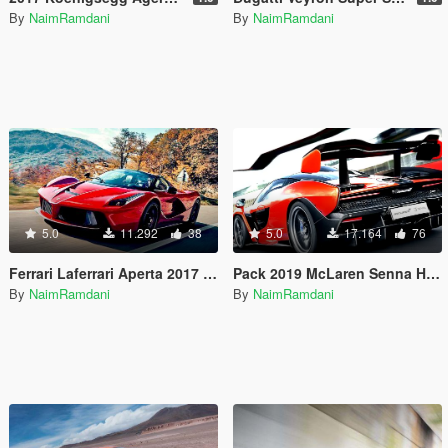
By
NaimRamdani
By
NaimRamdani
5.0
11.292
38
5.0
17.164
76
Ferrari Laferrari Aperta 2017 Handling and Sounds
Pack 2019 McLaren Senna Handling and Sounds 1.4
By
NaimRamdani
By
NaimRamdani