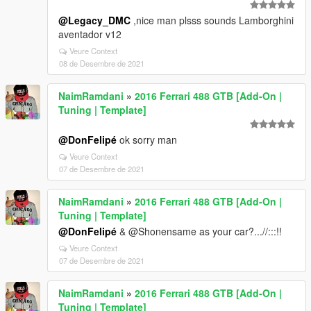
@Legacy_DMC
,nice man plsss sounds Lamborghini
aventador v12
Veure Context
08 de Desembre de 2021
NaimRamdani
»
2016 Ferrari 488 GTB [Add-On |
Tuning | Template]
@DonFelipé
ok sorry man
Veure Context
07 de Desembre de 2021
NaimRamdani
»
2016 Ferrari 488 GTB [Add-On |
Tuning | Template]
@DonFelipé
& @Shonensame as your car?...//:::!!
Veure Context
07 de Desembre de 2021
NaimRamdani
»
2016 Ferrari 488 GTB [Add-On |
Tuning | Template]