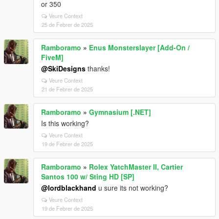
or 350
Veure Context
25 de Febrer de 2025
Ramboramo
»
Enus Monsterslayer [Add-On /
FiveM]
@SkiDesigns
thanks!
Veure Context
21 de Febrer de 2025
Ramboramo
»
Gymnasium [.NET]
Is this working?
Veure Context
19 de Febrer de 2025
Ramboramo
»
Rolex YatchMaster II, Cartier
Santos 100 w/ Sting HD [SP]
@lordblackhand
u sure its not working?
Veure Context
19 de Febrer de 2025