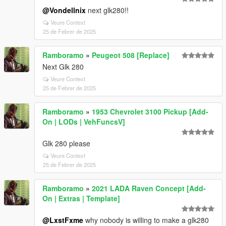
@Vondellnix
next glk280!!
Veure Context
25 de Febrer de 2025
Ramboramo
»
Peugeot 508 [Replace]
Next Glk 280
Veure Context
25 de Febrer de 2025
Ramboramo
»
1953 Chevrolet 3100 Pickup [Add-
On | LODs | VehFuncsV]
Glk 280 please
Veure Context
25 de Febrer de 2025
Ramboramo
»
2021 LADA Raven Concept [Add-
On | Extras | Template]
@LxstFxme
why nobody is willing to make a glk280