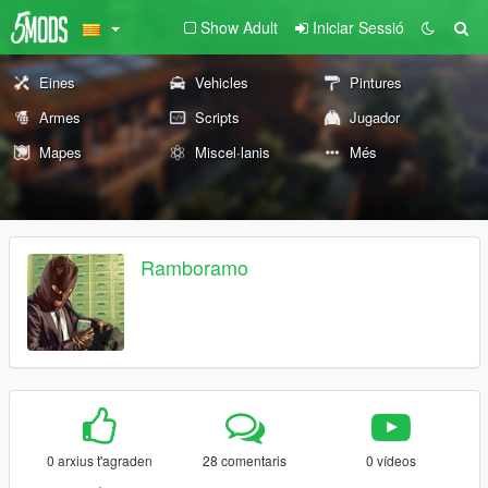
Show Adult
Iniciar Sessió
Eines
Vehicles
Pintures
Armes
Scripts
Jugador
Mapes
Miscel·lanis
Més
Ramboramo
0 arxius t'agraden
28 comentaris
0 vídeos