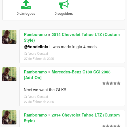
0 càrregues
0 seguidors
Ramboramo
»
2014 Chevrolet Tahoe LTZ (Custom
Style)
@Vondellnix
It was made in gta 4 mods
Veure Context
27 de Febrer de 2025
Ramboramo
»
Mercedes-Benz C180 CGI 2008
[Add-On]
Next we want the GLK!!
Veure Context
27 de Febrer de 2025
Ramboramo
»
2014 Chevrolet Tahoe LTZ (Custom
Style)