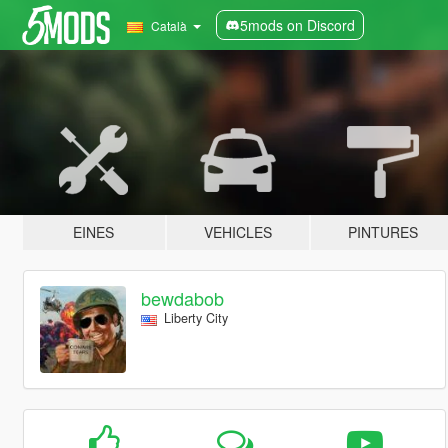
5mods on Discord
Català
EINES
VEHICLES
PINTURES
bewdabob
Liberty City