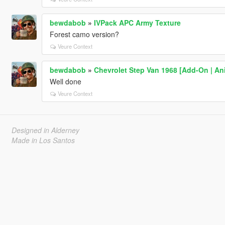
bewdabob
»
IVPack APC Army Texture
Forest camo version?
Veure Context
bewdabob
»
Chevrolet Step Van 1968 [Add-On | An
Well done
Veure Context
Designed in Alderney
Made in Los Santos