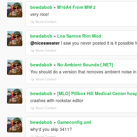
bewdabob
»
M16A4 From MW 2
very nice!
Veure Context
bewdabob
»
Los Santos Riot Mod
@nicesweater
I saw you never posted it is it possible f
Veure Context
bewdabob
»
No Ambient Sounds [.NET]
You should do a version that removes ambient noise in 
Veure Context
bewdabob
»
[MLO] Pillbox Hill Medical Center hospi
crashes with rockstar editor
Veure Context
bewdabob
»
Gameconfig.xml
why'd you skip 3411?
Veure Context