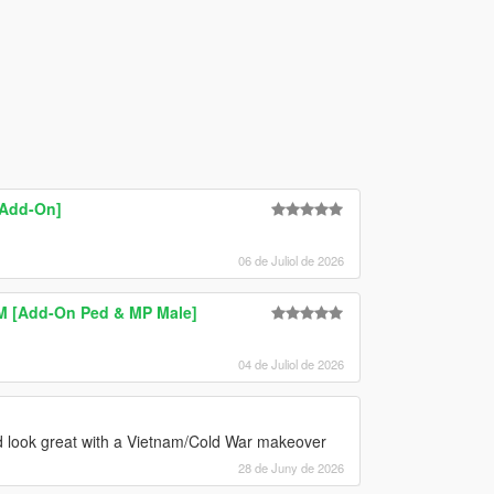
[Add-On]
06 de Juliol de 2026
M [Add-On Ped & MP Male]
04 de Juliol de 2026
’d look great with a Vietnam/Cold War makeover
28 de Juny de 2026