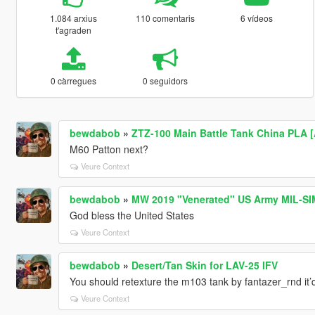
1.084 arxius
110 comentaris
6 vídeos
t'agraden
0 càrregues
0 seguidors
bewdabob
»
ZTZ-100 Main Battle Tank China PLA 
M60 Patton next?
Veure Context
bewdabob
»
MW 2019 "Venerated" US Army MIL-SI
God bless the United States
Veure Context
bewdabob
»
Desert/Tan Skin for LAV-25 IFV
You should retexture the m103 tank by fantazer_rnd it
Veure Context