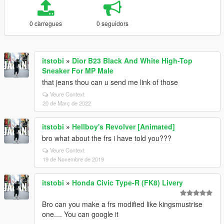
0 càrregues
0 seguidors
itstobi
»
Dior B23 Black And White High-Top
Sneaker For MP Male
that jeans thou can u send me link of those
Veure Context
20 de Març de 2022
itstobi
»
Hellboy's Revolver [Animated]
bro what about the frs i have told you???
Veure Context
19 de Novembre de 2019
itstobi
»
Honda Civic Type-R (FK8) Livery
Bro can you make a frs modified like kingsmustrise
one.... You can google it