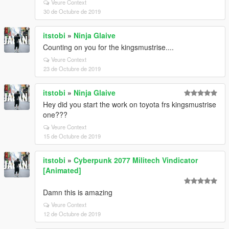
Veure Context
30 de Octubre de 2019
itstobi
»
Ninja Glaive
Counting on you for the kingsmustrise....
Veure Context
23 de Octubre de 2019
itstobi
»
Ninja Glaive
Hey did you start the work on toyota frs kingsmustrise
one???
Veure Context
15 de Octubre de 2019
itstobi
»
Cyberpunk 2077 Militech Vindicator
[Animated]
Damn this is amazing
Veure Context
12 de Octubre de 2019