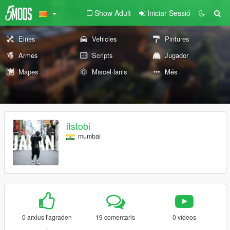
Show Adult
Iniciar Sessió
Eines
Vehicles
Pintures
Armes
Scripts
Jugador
Mapes
Miscel·lanis
Més
itstobi
mumbai
0 arxius t'agraden
19 comentaris
0 vídeos