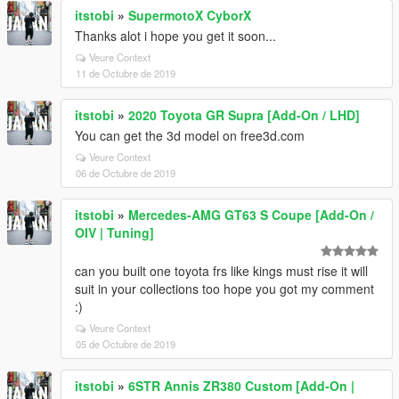
itstobi
»
SupermotoX CyborX
Thanks alot i hope you get it soon...
Veure Context
11 de Octubre de 2019
itstobi
»
2020 Toyota GR Supra [Add-On / LHD]
You can get the 3d model on free3d.com
Veure Context
06 de Octubre de 2019
itstobi
»
Mercedes-AMG GT63 S Coupe [Add-On /
OIV | Tuning]
can you built one toyota frs like kings must rise it will
suit in your collections too hope you got my comment
:)
Veure Context
05 de Octubre de 2019
itstobi
»
6STR Annis ZR380 Custom [Add-On |