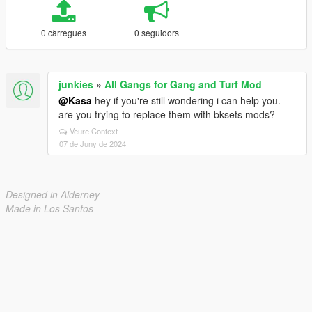
0 càrregues
0 seguidors
junkies
»
All Gangs for Gang and Turf Mod
@Kasa
hey if you're still wondering i can help you.
are you trying to replace them with bksets mods?
Veure Context
07 de Juny de 2024
Designed in Alderney
Made in Los Santos