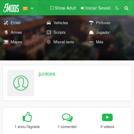
Show Adult
Iniciar Sessió
Eines
Vehicles
Pintures
Armes
Scripts
Jugador
Mapes
Miscel·lanis
Més
junkies
1 arxiu t'agrada
1 comentari
0 vídeos