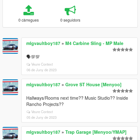
0 càrregues
0 seguidors
mlgvaultboy187
»
M4 Carbine Sling - MP Male
🗣💯💯
Veure Context
06 de Juny de 2023
mlgvaultboy187
»
Grove ST House [Menyoo]
Hallways/Rooms next time?? Music Studio?? Inside
Rancho Projects??
Veure Context
05 de Juny de 2023
mlgvaultboy187
»
Trap Garage [Menyoo/YMAP]