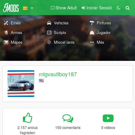
Show Adult
Iniciar Sessió
Eines
Vehicles
Pintures
Armes
Scripts
Jugador
Mapes
Miscel·lanis
Més
mlgvaultboy187
2.157 arxius
150 comentaris
0 vídeos
t'agraden