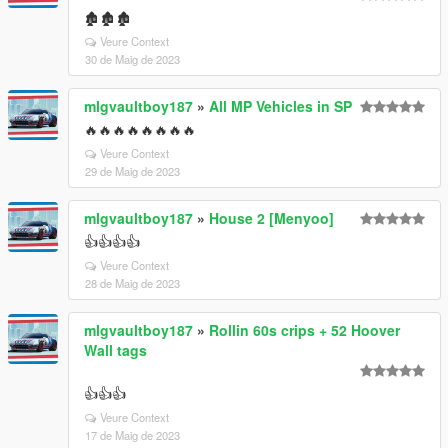
🏚🏚🏚
Veure Context
30 de Maig de 2023
mlgvaultboy187
»
All MP Vehicles in SP
🔥🔥🔥🔥🔥🔥🔥🔥
Veure Context
29 de Maig de 2023
mlgvaultboy187
»
House 2 [Menyoo]
👍👍👍👍
Veure Context
28 de Maig de 2023
mlgvaultboy187
»
Rollin 60s crips + 52 Hoover
Wall tags
👍👍👍
Veure Context
17 de Maig de 2023