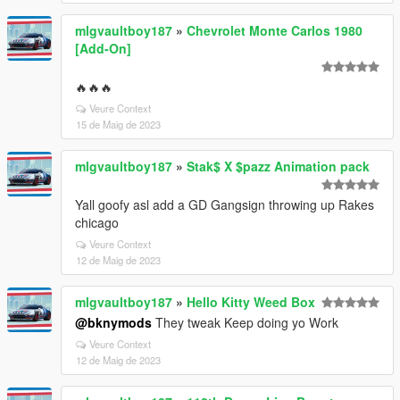
mlgvaultboy187
»
Chevrolet Monte Carlos 1980
[Add-On]
🔥🔥🔥
Veure Context
15 de Maig de 2023
mlgvaultboy187
»
Stak$ X $pazz Animation pack
Yall goofy asl add a GD Gangsign throwing up Rakes
chicago
Veure Context
12 de Maig de 2023
mlgvaultboy187
»
Hello Kitty Weed Box
@bknymods
They tweak Keep doing yo Work
Veure Context
12 de Maig de 2023