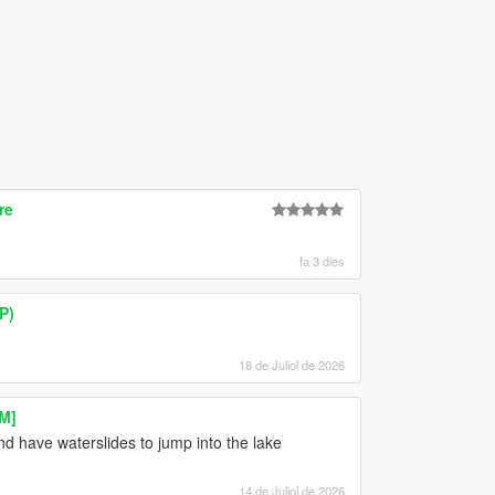
re
fa 3 dies
P)
18 de Juliol de 2026
M]
nd have waterslides to jump into the lake
14 de Juliol de 2026