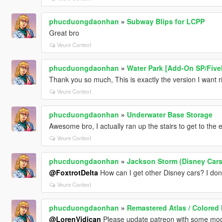
phucduongdaonhan
»
Subway Blips for LCPP
Great bro
Veure Context
phucduongdaonhan
»
Water Park [Add-On SP/Five
Thank you so much, This is exactly the version I want 
Veure Context
phucduongdaonhan
»
Underwater Base Storage
Awesome bro, I actually ran up the stairs to get to the e
Veure Context
phucduongdaonhan
»
Jackson Storm (Disney Cars
@FoxtrotDelta
How can I get other Disney cars? I don
Veure Context
phucduongdaonhan
»
Remastered Atlas / Colored 
@LorenVidican
Please update patreon with some mod