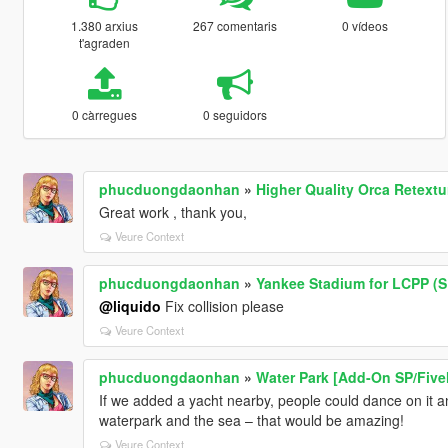
1.380 arxius
267 comentaris
0 vídeos
t'agraden
0 càrregues
0 seguidors
phucduongdaonhan
»
Higher Quality Orca Retextu
Great work , thank you,
Veure Context
phucduongdaonhan
»
Yankee Stadium for LCPP (S
@liquido
Fix collision please
Veure Context
phucduongdaonhan
»
Water Park [Add-On SP/Five
If we added a yacht nearby, people could dance on it a
waterpark and the sea – that would be amazing!
Veure Context