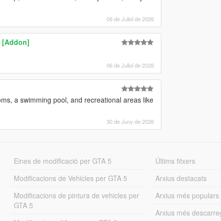
06 de Juliol de 2026
 [Addon]
06 de Juliol de 2026
ooms, a swimming pool, and recreational areas like
30 de Juny de 2026
Eines de modificació per GTA 5
Últims fitxers
Modificacions de Vehicles per GTA 5
Arxius destacats
Modificacions de pintura de vehicles per
Arxius més populars
GTA 5
Arxius més descarre