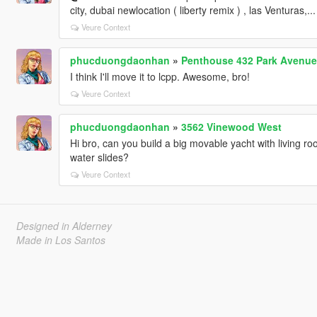
city, dubai newlocation ( liberty remix ) , las Venturas,...
Veure Context
phucduongdaonhan
»
Penthouse 432 Park Avenue
I think I'll move it to lcpp. Awesome, bro!
Veure Context
phucduongdaonhan
»
3562 Vinewood West
Hi bro, can you build a big movable yacht with living r
water slides?
Veure Context
Designed in Alderney
Made in Los Santos