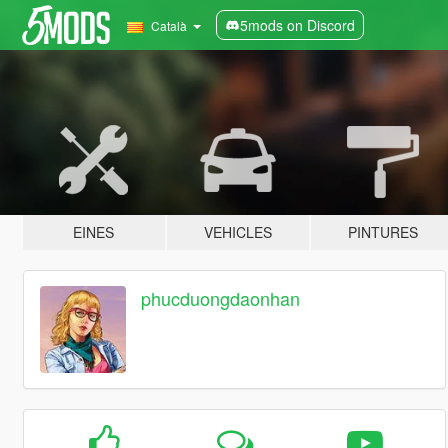
5mods on Discord
Català
EINES
VEHICLES
PINTURES
phucduongdaonhan