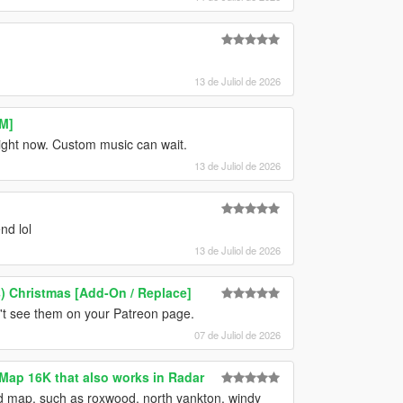
13 de Juliol de 2026
M]
right now. Custom music can wait.
13 de Juliol de 2026
nd lol
13 de Juliol de 2026
) Christmas [Add-On / Replace]
't see them on your Patreon page.
07 de Juliol de 2026
Map 16K that also works in Radar
 map, such as roxwood, north yankton, windy