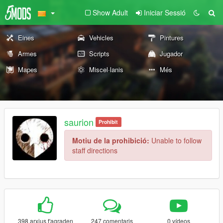
Show Adult
Iniciar Sessió
Eines
Vehicles
Pintures
Armes
Scripts
Jugador
Mapes
Miscel·lanis
Més
saurion
Prohibit
Motiu de la prohibició:
Unable to follow
staff directions
398 arxius t'agraden
247 comentaris
0 vídeos