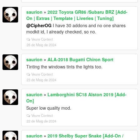
saurion
»
2022 Toyota GR86 /Subaru BRZ [Add-
On | Extras | Template | Liveries | Tuning]
@CipherOG
I have 30 addons and no one shares
modkit id, I already checked, so no.
Veure Context
26 de Maig de 2024
saurion
»
ALA-2018 Bugatti Chiron Sport
Tinting the windows tints the lights too.
Veure Context
23 de Maig de 2024
saurion
»
Lamborghini SC18 Alston 2019 [Add-
On]
Super low quality mod.
Veure Context
22 de Maig de 2024
saurion
»
2019 Shelby Super Snake [Add-On /