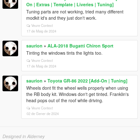
On | Extras | Template | Liveries | Tuning]
Tuning parts are not working, tried many different
modkit id's and they just don't work.
Veure Context
17 de Maig de 2024
saurion
»
ALA-2018 Bugatti Chiron Sport
Tinting the windows tints the lights too.
Veure Context
17 de Maig de 2024
saurion
»
Toyota GR-86 2022 [Add-On | Tuning]
Wheels dont fit the wheel wells properly when using
the RB body kit. Windows don't get tinted. Franklin's
head pops out of the roof while driving.
Veure Context
02 de Gener de 2024
Designed in Alderney