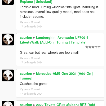
Replace | Unlocked]
Terrible mod. Tinting windows tints lights, handling is
atrocious, overall low quality model, mod does not
include readme.
Veure Context
17 de Maig de 2024
saurion
»
Lamborghini Aventador LP700-4
LibertyWalk [Add-On | Tuning | Template]
Great car but rear wheels are too small.
Veure Context
17 de Maig de 2024
saurion
»
Mercedes-AMG One 2021 [Add-On |
Tuning]
Crashes the game.
Veure Context
17 de Maig de 2024
saurion
»
2022 Toyota GR86 /Subaru BRZ [Add-