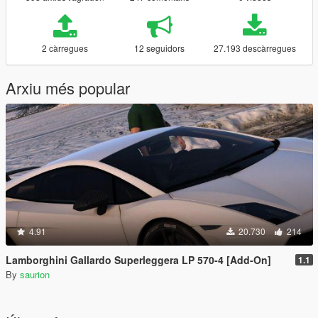
2 càrregues
12 seguidors
27.193 descàrregues
Arxiu més popular
4.91
20.730
214
Lamborghini Gallardo Superleggera LP 570-4 [Add-On]
1.1
By
saurion