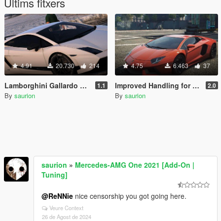
Últims fitxers
4.91
20.730
214
4.75
6.463
37
Lamborghini Gallardo Superleggera LP 570-4 [Add-On]
Improved Handling for Smokey's Aventador
1.1
2.0
By
saurion
By
saurion
saurion
»
Mercedes-AMG One 2021 [Add-On |
Tuning]
@ReNNie
nice censorship you got going here.
Veure Context
26 de Agost de 2024