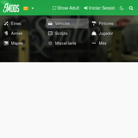
Show Adult
Iniciar Sessió
Eines
Vehicles
Pintures
Armes
Scripts
Jugador
Mapes
Miscel·lanis
Més