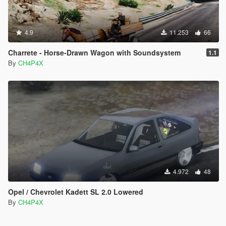
4.9
11.253
66
Charrete - Horse-Drawn Wagon with Soundsystem
1.1
By
CH4P4X
4.972
48
Opel / Chevrolet Kadett SL 2.0 Lowered
By
CH4P4X