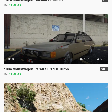
1974 Volkswagen Brasilia Lowered
2.0
By
CH4P4X
3.5
12.156
72
1994 Volkswagen Parati Surf 1.8 Turbo
v0.5
By
CH4P4X