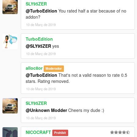
SLY95ZER
@TurboEdition
You rated half a star because of no
addon?
10 de Març de 2019
TurboEdition
@SLY95ZER
yes
10 de Març de 2019
alloc8or
Moderador
@TurboEdition
That's not a valid reason to rate 0.5
stars. Rating removed.
10 de Març de 2019
SLY95ZER
@Unknown Modder
Cheers my dude :)
10 de Març de 2019
NICOCRAFT
Prohibit