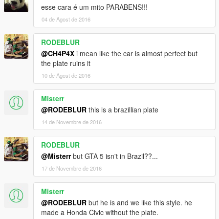
esse cara é um mito PARABENS!!!
04 de Agost de 2016
RODEBLUR
@CH4P4X
i mean like the car is almost perfect but
the plate ruins it
10 de Agost de 2016
Misterr
@RODEBLUR
this is a brazillian plate
14 de Novembre de 2016
RODEBLUR
@Misterr
but GTA 5 isn't in Brazil??...
17 de Novembre de 2016
Misterr
@RODEBLUR
but he is and we like this style. he
made a Honda Civic without the plate.