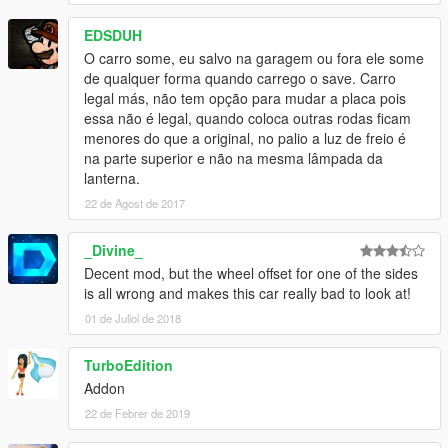
EDSDUH
O carro some, eu salvo na garagem ou fora ele some
de qualquer forma quando carrego o save. Carro
legal más, não tem opção para mudar a placa pois
essa não é legal, quando coloca outras rodas ficam
menores do que a original, no palio a luz de freio é
na parte superior e não na mesma lâmpada da
lanterna.
22 de Agost de 2017
_Divine_
Decent mod, but the wheel offset for one of the sides
is all wrong and makes this car really bad to look at!
01 de Juliol de 2018
TurboEdition
Addon
22 de Febrer de 2019