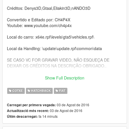
Créditos: Denys3D,Gtaal,Eliakin3D,nANDO3D
Convertido e Editado por: CH4P4X
Youtube: www.youtube.com/ch4p4x
Local do carro: x64e.rpf\levels\gta5\vehicles.rpf\
Local da Handling: \update\update.rpf\common\data
SE CASO VC FOR GRAVAR VIDEO, NÃO ESQUEÇA DE
DEIXAR OS CRÉDITOS NA DESCRIÇÃO OBRIGADO..
================== EN ==================
Show Full Description
Replaces the car: Fugitive
COTXE
HATCHBACK
FIAT
Créditos: Denys3D,Gtaal,Eliakin3D,nANDO3D
03 de Agost de 2016
Carregat per primera vegada:
03 de Agost de 2016
Actualització més recent:
Converted & Edit By: CH4P4X
fa 14 minuts
Últim descarregat:
Youtube: www.youtube.com/ch4p4x