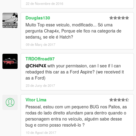
22 de Novembre de 2016
Douglas130
Muito Top esse veiculo, modificado... Só uma
pergunta Chap4x, Porque ele fico na categoria de
sedans¿ se ele é Hatch?
09 de Març de 2017
TRDOffroad97
@CH4P4X
with your permission, can I see if I can
rebadged this car as a Ford Aspire? (we received it
as a Ford)
23 de Juny de 2017
Vitor Lima
Pessoal, estou com um pequeno BUG nos Palios, as
rodas do lado direito afundam para dentro quando o
personagem entra no veículo, alguém sabe desse
bug e como posso resolvê-lo ?
10 de Agost de 2017