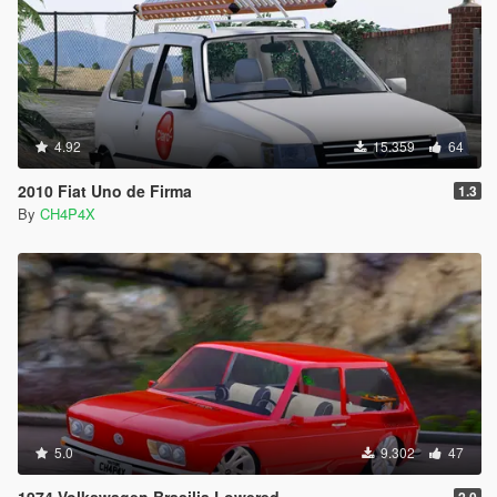
4.92
15.359
64
2010 Fiat Uno de Firma
1.3
By
CH4P4X
5.0
9.302
47