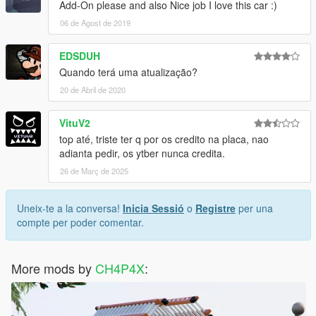
Add-On please and also Nice job I love this car :)
06 de Agost de 2019
EDSDUH
Quando terá uma atualização?
20 de Abril de 2020
VituV2
top até, triste ter q por os credito na placa, nao
adianta pedir, os ytber nunca credita.
26 de Març de 2025
Uneix-te a la conversa!
Inicia Sessió
o
Registre
per una
compte per poder comentar.
More mods by
CH4P4X
: