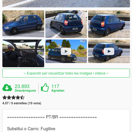
Expandir per visualitzar totes les imatges i vídeos
23.893
117
Descàrregues
Agradan
4.57 / 5 estrelles (15 vots)
================ PT/BR ================
Substitui o Carro: Fugitive