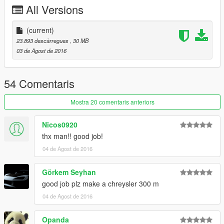
Location of the car: x64e.rpf\levels\gta5\vehicles.rpf\
All Versions
Location of the Handling: \update\update.rpf\common\data
(current)
IF YOU ARE RECORDING VIDEO, DON'T FORGET TO LEAVE
23.893 descàrregues
, 30 MB
THE CREDITS ON DESCRIPTION THANK YOU..
03 de Agost de 2016
(OS INVEJOSOS FICA PUTO)
54 Comentaris
Mostra 20 comentaris anteriors
Nicos0920
thx man!! good job!
04 de Agost de 2016
Görkem Seyhan
good job plz make a chreysler 300 m
04 de Agost de 2016
Opanda